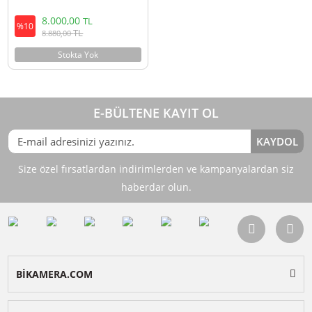
Ulanzi K26 17 inç Live Streaming
Ring Led Işık
8.000,00
TL
%10
TL
8.880,00
Stokta Yok
E-BÜLTENE KAYIT OL
KAY
Size özel fırsatlardan indirimlerden ve kampanyalardan 
haberdar olun.