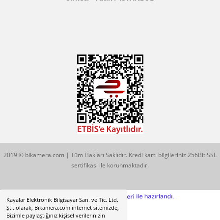
Konum İçin Tıklayın
Hobyar Mah. Hamidiye Cad. Altın Han No:3/35
Sirkeci - Fatih / İSTANBUL