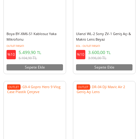
Boya BY-XM6-K2 Charging Case
Boya BY-XM6-S1 Mini Kablosu
Yaka Mikrofonu
OUTLET FIRSATI
OUTLET FIRSATI
1.999,90
5.499,90
TL
TL
%10
%10
TL
TL
2.219,90
6.104,90
Sepete Ekle
Sepete Ekle
OUTLET
OUTLET