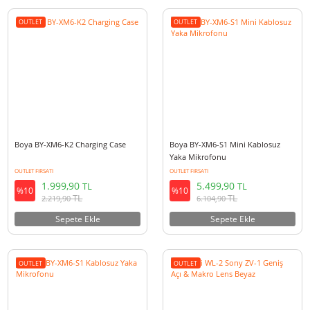
Boya BY-XM6 S6 İkili Kablosuz Yaka
Boya BY-XM6 S4 İkili Kablosuz
Mikrofonu - Type-C
Mikrofonu - Lightning
OUTLET FIRSATI
OUTLET FIRSATI
8.999,90
8.999,90
TL
TL
%10
%10
TL
TL
9.989,90
9.989,90
Sepete Ekle
Sepete Ekle
OUTLET
OUTLET