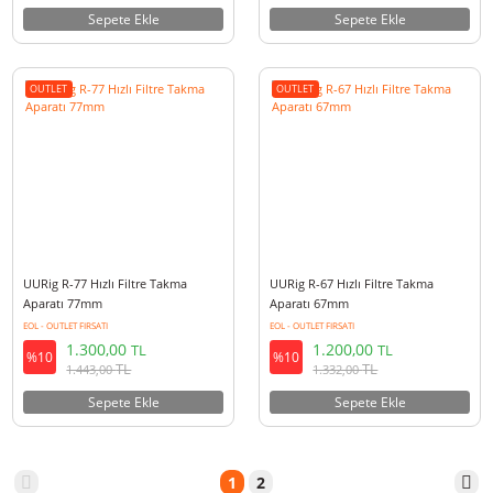
OUTLET FIRSATI
EOL - OUTLET FIRSATI
1.000,00
1.300,00
TL
TL
%10
%10
TL
TL
1.110,00
1.443,00
Sepete Ekle
Sepete Ekle
OUTLET
OUTLET
Ulanzi G9-6 Gopro Hero 9 Kablo
UURig R-72L 72mm Manyetik Fi
Girişli Pil Kapağı
Adaptör Halkası
EOL - OUTLET FIRSATI
EOL - OUTLET FIRSATI
800,00
770,00
TL
TL
%10
%10
TL
TL
888,00
854,70