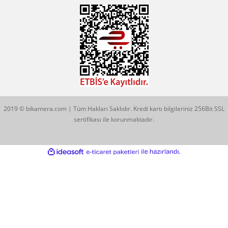
KATEGORİLER
MARKALARIMIZ
Aklınıza Takılan Sorular
E-posta gönderin
info@bikamera.com
Çözüm Merkezimizi Arayın
0544 513 3080
Konum İçin Tıklayın