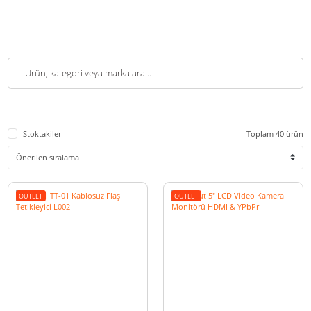
Stoktakiler
Toplam 4
OUTLET
OUTLET