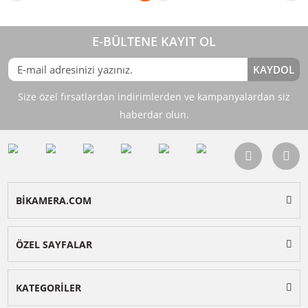
Sepete Ekle
Sepete Ekle
OUTLET
OUTLET
UURig R-77 Hızlı Filtre Takma
UURig R-67 Hızlı Filtre Takma
Aparatı 77mm
Aparatı 67mm
EOL - OUTLET FIRSATI
EOL - OUTLET FIRSATI
1.300,00
1.200,00
TL
TL
%10
%10
TL
TL
1.443,00
1.332,00
Sepete Ekle
Sepete Ekle