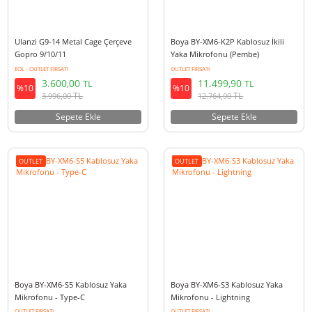
OUTLET
OUTLET
Ulanzi G9-14 Metal Cage Çerçeve
Boya BY-XM6-K2P Kablosuz İkil
Gopro 9/10/11
Yaka Mikrofonu (Pembe)
EOL - OUTLET FIRSATI
OUTLET FIRSATI
3.600,00
11.499,90
TL
TL
%10
%10
TL
TL
3.996,00
12.764,90
Sepete Ekle
Sepete Ekle