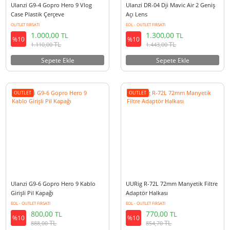
Boya BY-XM6-S1 Kablosuz Yaka
Ulanzi WL-2 Sony ZV-1 Geniş A
Mikrofonu
Makro Lens Beyaz
OUTLET FIRSATI
EOL - OUTLET FIRSATI
5.499,90
3.600,00
TL
TL
%10
%10
TL
TL
6.104,90
3.996,00
Sepete Ekle
Sepete Ekle
OUTLET
OUTLET
Ulanzi G9-4 Gopro Hero 9 Vlog
Ulanzi DR-04 Dji Mavic Air 2 G
Case Plastik Çerçeve
Açı Lens