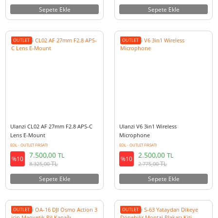
Ulanzi UW-MIC Kablosuz Kayıt
Ulanzi UW-MIC Kablosuz İkili K
Yaka Mikrofonu - Lightning
Yaka Mikrofonu - Lightning
EOL - OUTLET FIRSATI
EOL - OUTLET FIRSATI
4.000,00
6.000,00
TL
TL
%10
%10
TL
TL
4.440,00
6.660,00
Sepete Ekle
Sepete Ekle
OUTLET
OUTLET
Ulanzi CL02 AF 27mm F2.8 APS-C
Ulanzi V6 3in1 Wireless
Lens E-Mount
Microphone
EOL - OUTLET FIRSATI
EOL - OUTLET FIRSATI