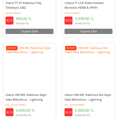
Ulanzi TT-01 Kablosuz Flaş
Lilliput 5'' LCD Video Kamera
Tetikleyici L002
Monitörü HDMI & YPbPr
OUTLET FIRSATI
OUTLET FIRSATI
900,00
3.999,90
TL
TL
%10
%53
TL
TL
999,00
8.546,90
Sepete Ekle
Sepete Ekle
OUTLET
OUTLET