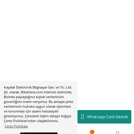
Hobyar Mah. Hamidiye Cad. Altın Han No:3/35
Sirkeci - Fatih / İSTANBUL
2019 © bikamera.com | Tüm Hakları Saklıdır. Kredi kartı bilgileriniz 256
sertifikası ile korunmaktadır.