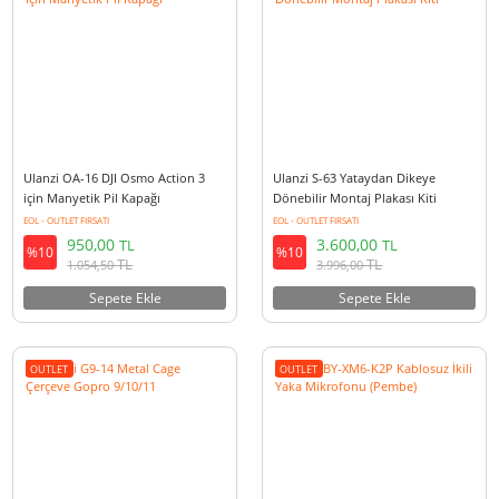
7.500,00
2.500,00
TL
TL
%10
%10
TL
TL
8.325,00
2.775,00
Sepete Ekle
Sepete Ekle
OUTLET
OUTLET
Ulanzi OA-16 DJI Osmo Action 3
Ulanzi S-63 Yataydan Dikeye
için Manyetik Pil Kapağı
Dönebilir Montaj Plakası Kiti
EOL - OUTLET FIRSATI
EOL - OUTLET FIRSATI
950,00
3.600,00
TL
TL
%10
%10
TL
TL
1.054,50
3.996,00
Sepete Ekle
Sepete Ekle