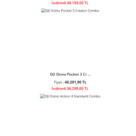
DJI Lito X1 Fly More ...
Fiyat :
53.500,90 TL
İndirimli 48.199,00 TL