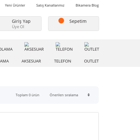
Favorilerim
Yeni Ürünler
Satış Kanallarımız
Bikamera Blo
Giriş Yap
Sepetim
Üye Ol
A
DEPOLAMA
AKSESUAR
TELEFON
OUTLE
Toplam 0 ürün