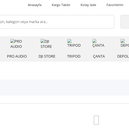
Anasayfa
Kargo Takibi
Kolay İade
 IŞIK
PRO AUDIO
DJI STORE
TRIPOD
ÇANT
oktakiler