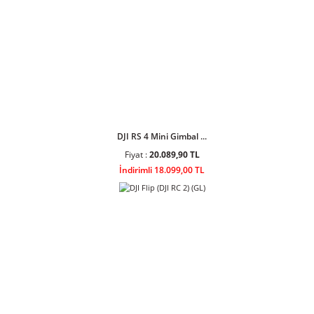
Dji Osmo Action 5 Pr ...
Fiyat :
31.744,90 TL
İndirimli 28.599,00 TL