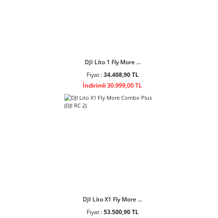
DJI Osmo Mobile 8 De ...
Fiyat :
7.659,00 TL
İndirimli 6.900,00 TL
DJI Lito 1 Fly More ...
Fiyat :
34.408,90 TL
İndirimli 30.999,00 TL