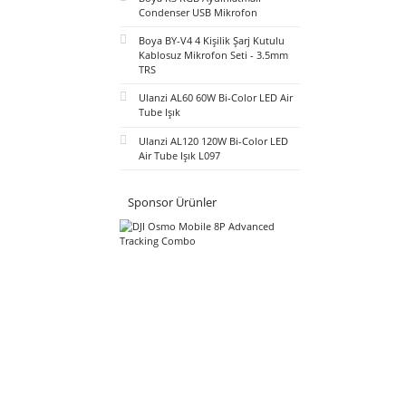
Seti - Siyah
Ulanzi A30 Tiny 2 Kişilik Mikrofon
Seti - Beyaz
Boya K3 RGB Aydınlatmalı
Condenser USB Mikrofon
Boya BY-V4 4 Kişilik Şarj Kutulu
Kablosuz Mikrofon Seti - 3.5mm
TRS
Ulanzi AL60 60W Bi-Color LED Air
Tube Işık
Ulanzi AL120 120W Bi-Color LED
Air Tube Işık L097
Sponsor Ürünler