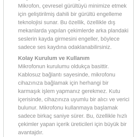
Ulanzi A30
, şık ve kompakt tasarımı ile dikkat
çeker. Bu küçük lavalier mikrofon, özellikle vlog
çekimleri, YouTube videoları, canlı yayınlar,
röportajlar ve dış mekan çekimlerinde yüksek
kaliteli ses yakalamak için tasarlanmıştır. Kablo
mikrofonların taşıma ve kullanım zorluklarına s
veren
Ulanzi A30
, kablosuz iletişim teknolojisiy
özgürlük sunar. Mikrofonun küçük boyutu, onu
taşımayı ve kullanmayı oldukça pratik hale getiri
Bu mikrofon, düşük gürültü, net ses ve uzun
menzil gibi özellikleriyle, özellikle mobil cihazlar
video çekimleri yapan kişiler için mükemmel bir
seçimdir. Ayrıca, mikrofonun kompakt tasarımı,
taşınabilirlik açısından büyük bir avantaj sunar.
Ana Özellikler ve Kullanım Avantajlar