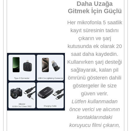
Pil Durumu
: Uzun süreli çekimlerde pilin bitmes
kayıt kesintilerine neden olabilir. Bu nedenle,
çekim öncesinde mikrofonun şarjlı olduğundan
emin olun ve gerekirse yedek bir şarj cihazı vey
power bank taşıyın.
Gürültü Kontrolü
: Dış mekan çekimlerinde
rüzgar veya diğer çevresel faktörler ses kaydını
etkileyebilir. Mikrofonun yerleşimini buna göre
ayarlayarak net bir ses kaydı alabilirsiniz.
Sonuç
Ulanzi A30 Wireless Lavalier Tiny Micropho
kompakt yapısı, yüksek ses kalitesi ve
taşınabilirliği ile video çekimlerini
profesyonelleştiren mükemmel bir ses kaynağıdı