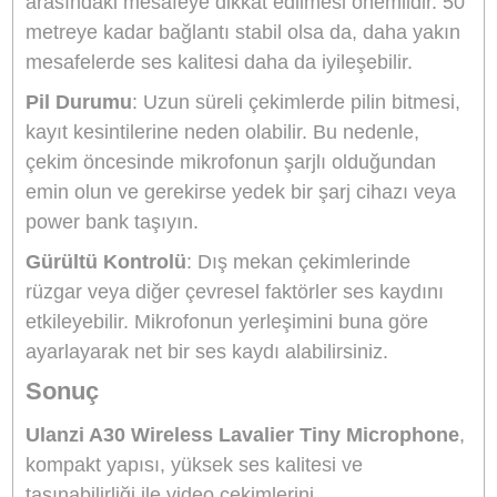
Teknik Özellikler
Verici Giriş
Giriş: 5V/1A
Şarj Süresi: ≈1.5 saat
Pil Ömrü: ≈5 saat
Pil: Li-ion Polimer Pil 3.7V 100mAh
Boyutlar: 32*
24*
14mm
Ağırlık: ≈11g
Alıcı Giriş