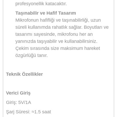
Boyutlarının küçüklüğü, mikrofonu her yerd
kolayca taşımanıza imkan tanır.
Düşük Gürültü Teknolojisi
Mikrofon, çevresel gürültüyü minimize etm
için geliştirilmiş dahili bir gürültü engelleme
teknolojisi sunar. Bu özellik, özellikle dış
mekanlarda yapılan çekimlerde arka planda
seslerin kayda girmesini engeller, böylece
sadece ses kaydına odaklanabilirsiniz.
Kolay Kurulum ve Kullanım
Mikrofonun kurulumu oldukça basittir.
Kablosuz bağlantı sayesinde, mikrofonu
cihazınıza bağlamak için herhangi bir
karmaşık işlem yapmanız gerekmez. Kutu