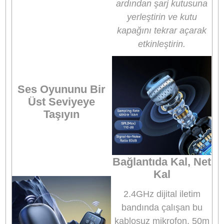
Kablosuz kullanım özelliği, kullanıcıya büyük bir
esneklik sağlar. Taşıması son derece kolay olan
bu mikrofon, vloglar, röportajlar, seyahat videola
ve dış mekan çekimlerinde rahatlıkla kullanılabili
Uzun pil ömrü, gürültü engelleme teknolojisi ve
kolay kurulum özellikleriyle
Ulanzi A30
, içerik
üreticileri için ideal bir çözüm sunar.