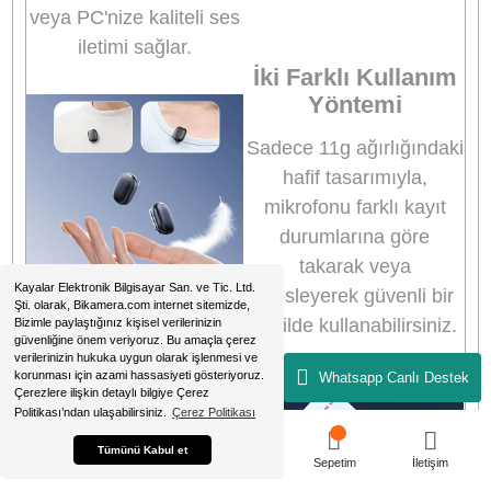
Daha Uzağa
Gitmek İçin Güç
Her mikrofonla 5 saatl
kayıt süresinin tadın
çıkarın ve şarj
kutusunda ek olarak 
saat daha kaydedin
Kullanırken şarj deste
sağlayarak, kalan pi
ömrünü gösteren dahi
göstergeler ile size
güven verir.
Lütfen kullanmadan