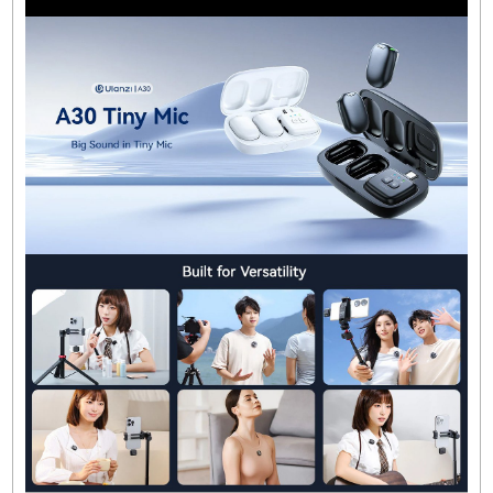
Boyutlar: 95*
51*
26mm
Ağırlık: ≈65g
Veriler Ulanzi laboratuvarlarından alınmıştır.
Tasarım ve teknik özelliklerde değişiklik olursa,
önceden bildirim yapılmayacaktır.
Ulanzi A30 ile Çekim Yaparken Dikka
Edilmesi Gerekenler
Bağlantı Menzili
: Kablosuz bağlantı, özellikle
hareketli çekimlerde büyük avantaj sağlar, anca
bağlantının stabil olması için alıcı ve verici
arasındaki mesafeye dikkat edilmesi önemlidir. 
metreye kadar bağlantı stabil olsa da, daha yak
mesafelerde ses kalitesi daha da iyileşebilir.