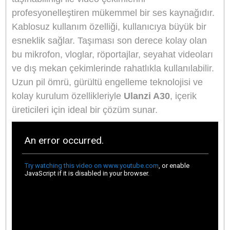
Giriş: 5V/1A
Şarj Süresi: ≈1.5 saat
Pil Ömrü: ≈5 saat
Pil: Li-ion Polimer Pil 3.7V 100mAh
Boyutlar: 39*
35*
16mm
Ağırlık: ≈11g
Şarj Kutusu Giriş
Giriş: 5V/1A
Şarj Süresi: ≈3 saat
Pil Ömrü: 3 kez şarj etme
Pil: Li-ion Polimer Pil 3.7V 100mAh