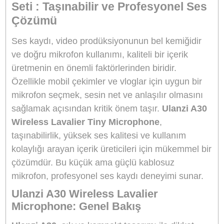
Marka
ULANZI
Stok Kodu
ULANZI A013GBW2
Stok Durumu
Stokta Var
GTIN
6975357305440
Garanti Süresi
24 Ay
3.885,00 TL
%10
indirim
3.500,00 TL
385 TL Kazanç
NAKİT / HAVALE:
3.430,00 TL
*
978,69 TL
den başlayan taksit
Sepete Ekle
Hemen Al
Bu ürünü satın alarak
87500
puan kazanabilirsiniz.
Kompakt Tasarım
– Küçük ve hafif yapısı sayesinde taşıması ve kulla