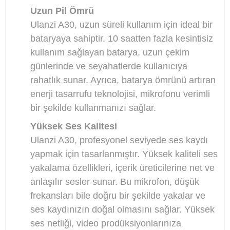
Kablosuz Bağlantı
Ulanzi A30
, kablosuz bağlantı özelliği suna
2.4 GHz frekans bandında çalışan bu
mikrofon, 20 metreye kadar stabil bir bağlan
sağlar. Böylece hareket halinde iken bile s
kaydınızda kesinti veya parazit yaşanmaz.
Özellikle dış mekan çekimlerinde, kablo
derdinden kurtulmak, kullanıcıya büyük bir
esneklik kazandırır.
Küçük Boyut, Yüksek Performans
Bu mikrofon, ismini küçük boyutundan alır.
Boyutlarına göre oldukça güçlü bir
performans sergileyen Ulanzi A30,
taşınabilirliği ile kullanıcıyı şaşırtır.