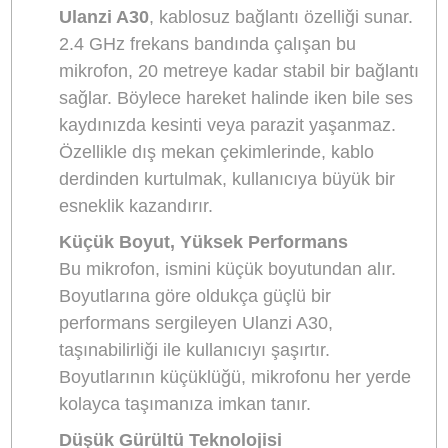
Ses kaydı, video prodüksiyonunun bel kemiğidir
ve doğru mikrofon kullanımı, kaliteli bir içerik
üretmenin en önemli faktörlerinden biridir.
Özellikle mobil çekimler ve vloglar için uygun bi
mikrofon seçmek, sesin net ve anlaşılır olmasın
sağlamak açısından kritik önem taşır.
Ulanzi A
Wireless Lavalier Tiny Microphone
,
taşınabilirlik, yüksek ses kalitesi ve kullanım
kolaylığı arayan içerik üreticileri için mükemmel 
çözümdür. Bu küçük ama güçlü kablosuz
mikrofon, profesyonel ses kaydı deneyimi sunar
Ulanzi A30 Wireless Lavalier
Microphone: Genel Bakış