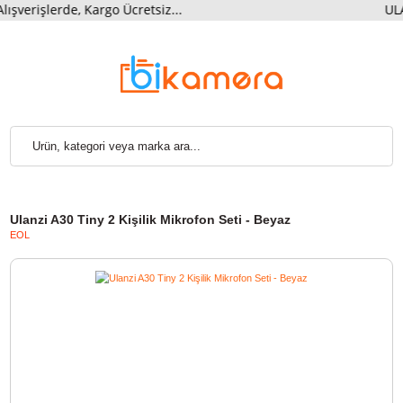
lerde, Kargo Ücretsiz...
ULA
Ulanzi A30 Tiny 2 Kişilik Mikrofon Seti - Beyaz
EOL