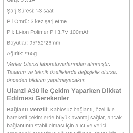
Ulanzi A30, profesyonel seviyede ses kayd
yapmak için tasarlanmıştır. Yüksek kaliteli 
yakalama özellikleri, içerik üreticilerine net 
anlaşılır sesler sunar. Bu mikrofon, düşük
frekansları bile doğru bir şekilde yakalar ve
ses kaydınızın doğal olmasını sağlar. Yüks
ses netliği, video prodüksiyonlarınıza
profesyonellik katacaktır.
Taşınabilir ve Hafif Tasarım
Mikrofonun hafifliği ve taşınabilirliği, uzun
süreli kullanımda rahatlık sağlar. Boyutları 
tasarımı sayesinde, mikrofonu her an
yanınızda taşıyabilir ve kullanabilirsiniz.
Çekim sırasında size maksimum hareket
özgürlüğü tanır.