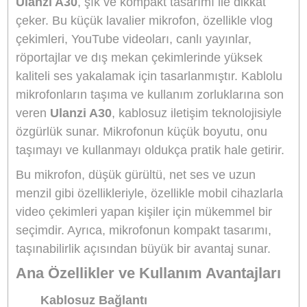
oldukça pratik.
İki Kişilik Kullanım
– Hem sesli içerik kaydı hem de röportajlar için ide
olan iki mikrofon içerir.
Kablosuz Bağlantı
– Mikrofonlar, kablosuz bağlantı ile ses ileterek har
özgürlüğü sunar.
Yüksek Ses Kalitesi
– Profesyonel ses kaydı sağlarken, net ve temiz b
ses deneyimi sunar.
Ürün Bilgisi
Yorumlar
Taksit Seçenekleri
Ulanzi A30 Tiny 2 Kişilik Mikrofon
Seti : Taşınabilir ve Profesyonel Se
Çözümü