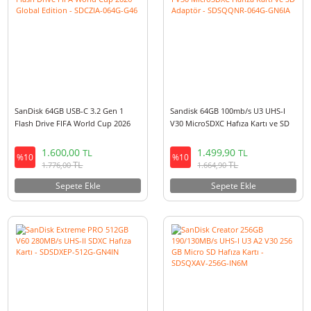
17.500,00
13.500,00
TL
TL
%10
%10
TL
TL
19.425,00
14.985,00
Sepete Ekle
Sepete Ekle
SanDisk 64GB USB-C 3.2 Gen 1
Sandisk 64GB 100mb/s U3 UHS
Flash Drive FIFA World Cup 2026
V30 MicroSDXC Hafıza Kartı ve
Global Edition - SDCZIA-064G-G46
Adaptör - SDSQQNR-064G-GN
1.600,00
1.499,90
TL
TL
%10
%10
TL
TL
1.776,00
1.664,90
Sepete Ekle
Sepete Ekle