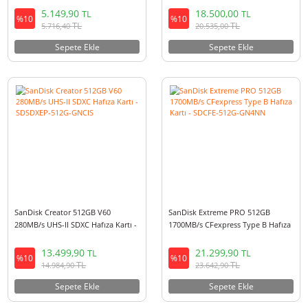
SanDisk Express 256GB
SanDisk Extreme PRO 1TB 200
880/650MB/s UHS-I U3 A1
UHS-I microSDXC Hafıza Kartı -
microSDXC Hafıza Kartı SDSQXFN-
SDSQXCD-1T00-GN6M
256G-GN4NN
5.149,90
18.500,00
TL
TL
%10
%10
TL
TL
5.716,40
20.535,00
Sepete Ekle
Sepete Ekle