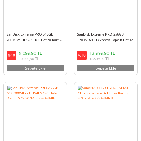
SanDisk Creator 256GB V60
SanDisk Creator 128GB V60
280MB/s UHS-II SDXC Hafıza Kartı -
280MB/s UHS-II SDXC Hafıza Kar
SDSDXEP-256G-GNCIS
SDSDXEP-128G-GNCIS
10.999,90
7.399,90
TL
TL
%10
%10
TL
TL
12.209,90
8.213,90
Sepete Ekle
Sepete Ekle