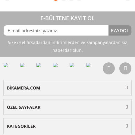
Sepete Ekle
Sepete Ekle
SANDISK Ultra 128GB 100mb/s
SANDISK Ultra 32GB 100mb/s
MicroSDXC Hafıza Kartı
MicroSDXC Hafıza Kartı
1.399,90
799,90
TL
TL
%10
%10
TL
TL
1.553,90
887,90
Sepete Ekle
Sepete Ekle