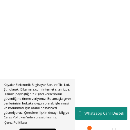
Hobyar Mah. Hamidiye Cad. Altın Han No:3/35
Sirkeci - Fatih / İSTANBUL
2019 © bikamera.com | Tüm Hakları Saklıdır. Kredi kartı bilgileriniz 256
sertifikası ile korunmaktadır.