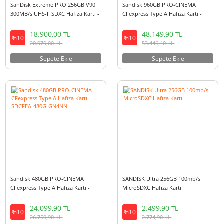
SanDisk Extreme PRO 512GB
SanDisk Extreme PRO 256GB
200MB/s UHS-I SDXC Hafıza Kartı -
1700MB/s CFexpress Type B Ha
SDSDXXD-512G-GN4IN
Kartı - SDCFE-256G-GN4NN
9.099,90
13.999,90
TL
TL
%10
%10
TL
TL
10.100,90
15.539,90
Sepete Ekle
Sepete Ekle
SanDisk Extreme PRO 256GB V90
Sandisk 960GB PRO-CINEMA
300MB/s UHS-II SDXC Hafıza Kartı -
CFexpress Type A Hafıza Kartı 