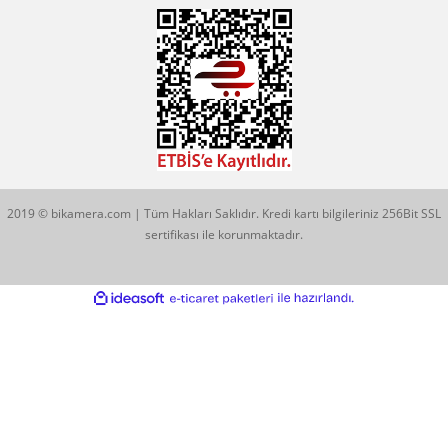
KATEGORİLER
MARKALARIMIZ
Aklınıza Takılan Sorular
E-posta gönderin
info@bikamera.com
Çözüm Merkezimizi Arayın
0544 513 3080
Konum İçin Tıklayın