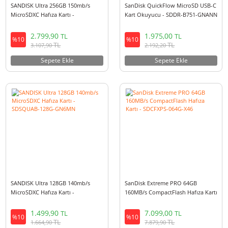
SANDISK Ultra 256GB 150mb/s
SanDisk QuickFlow MicroSD U
MicroSDXC Hafıza Kartı -
Kart Okuyucu - SDDR-B751-G
SDSQUAC-256G-GN6MN
2.799,90
1.975,00
TL
TL
%10
%10
TL
TL
3.107,90
2.192,20
Sepete Ekle
Sepete Ekle