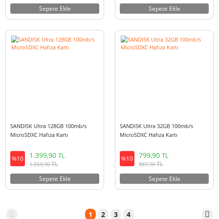
SDSDXDM-256G-GN4IN
SDCFEA-960G-GN4NN
18.900,00
48.149,90
TL
TL
%10
%10
TL
TL
20.979,00
53.446,40
Sepete Ekle
Sepete Ekle
Sandisk 480GB PRO-CINEMA
SANDISK Ultra 256GB 100mb/s
CFexpress Type A Hafıza Kartı -
MicroSDXC Hafıza Kartı
SDCFEA-480G-GN4NN
24.099,90
2.499,90
TL
TL
%10
%10
TL
TL
26.750,90
2.774,90