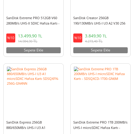
SanDisk Extreme PRO 512GB V60
SanDisk Creator 256GB
280MB/s UHS-II SDXC Hafıza Kartı -
190/130MB/s UHS-I U3 A2 V30 
SDSDXEP-512G-GN4IN
GB Micro SD Hafıza Kartı -
SDSQXAV-256G-IN6M
13.499,90
3.849,90
TL
TL
%10
%10
TL
TL
14.984,90
4.273,40
Sepete Ekle
Sepete Ekle