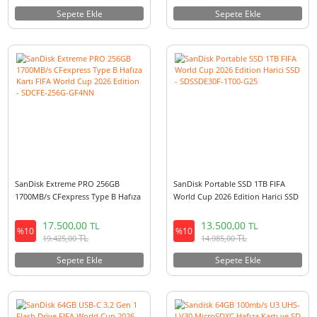
SANDISK Ultra 128GB 140mb/s
SanDisk Extreme PRO 64GB
MicroSDXC Hafıza Kartı -
160MB/s CompactFlash Hafıza 
SDSQUAB-128G-GN6MN
- SDCFXPS-064G-X46
1.499,90
7.099,00
TL
TL
%10
%10
TL
TL
1.664,90
7.879,90
Sepete Ekle
Sepete Ekle
SanDisk Extreme PRO 256GB
SanDisk Portable SSD 1TB FIFA
1700MB/s CFexpress Type B Hafıza
World Cup 2026 Edition Harici
Kartı FIFA World Cup 2026 Edition -
- SDSSDE30F-1T00-G25
SDCFE-256G-GF4NN