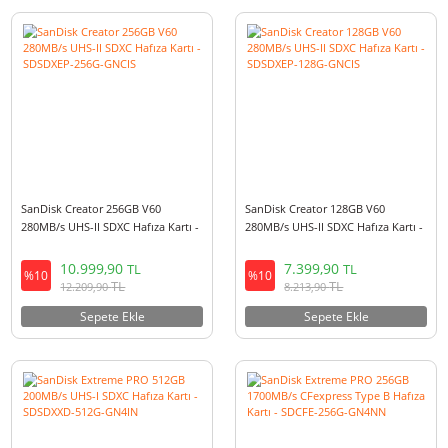
SanDisk Creator 512GB V60
SanDisk Extreme PRO 512GB
280MB/s UHS-II SDXC Hafıza Kartı -
1700MB/s CFexpress Type B Ha
SDSDXEP-512G-GNCIS
Kartı - SDCFE-512G-GN4NN
13.499,90
21.299,90
TL
TL
%10
%10
TL
TL
14.984,90
23.642,90
Sepete Ekle
Sepete Ekle