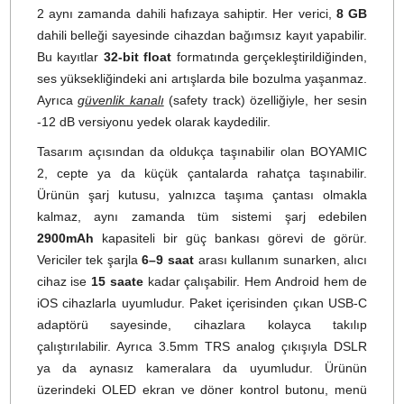
vericiye (TX) ve bir adet alıcıya (RX) sahip olan b
sistem, aynı anda iki farklı kişiden ses alabilirken, çokl
alıcı desteği sayesinde büyük prodüksiyonlara d
uyarlanabilir. Mikrofon sistemi, 2.4GHz frekans bandınd
çalışarak parazit riskini minimize eder ve açık aland
yaklaşık
300 metre
ye kadar kesintisiz iletim imkanı sunar
En dikkat çeken özelliklerinden biri, yapay zekâ destekl
AI gürültü engelleme
fonksiyonudur. Bu teknoloj
sayesinde rüzgar, kalabalık, trafik gibi arka plan sesler
neredeyse tamamen temizlenir.
Strong
ve
Light
olma
üzere iki farklı seviye arasında geçiş yapılabilir. BOYAMI
2 aynı zamanda dahili hafızaya sahiptir. Her verici,
8 G
dahili belleği sayesinde cihazdan bağımsız kayıt yapabilir
Bu kayıtlar
32-bit float
formatında gerçekleştirildiğinden
ses yüksekliğindeki ani artışlarda bile bozulma yaşanmaz
Ayrıca
güvenlik kanalı
(safety track) özelliğiyle, her sesi