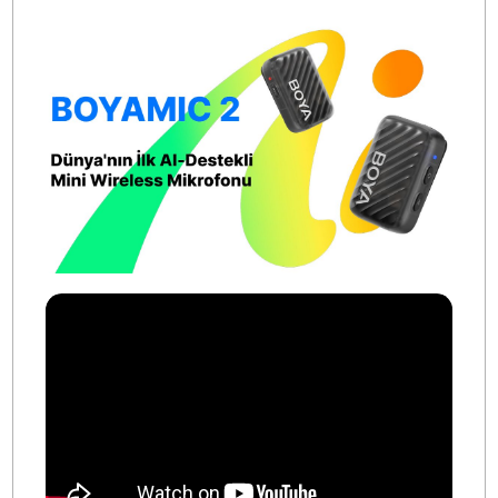
1 × USB-C adaptör
1 × 3.5mm TRS kablo
2 × yaka mikrofonu girişi
2 × tüylü rüzgarlık (deadcat)
2 × köpük mikrofon süngeri
2 × manyetik klips
1 × USB şarj kablosu
1 × taşıma çantası ve kullanıcı belgeleri
Sonuç
BOYAMIC 2, sunduğu özelliklerle hem amatör he
profesyonel içerik üreticilerin ihtiyaçlarına ceva
verebilecek bir sistemdir. Yüksek ses kalitesi, akıllı se
işleme özellikleri, geniş kullanım senaryoları ve taşınabili
tasarımıyla öne çıkar. Dış çekimlerden, röportajlara
YouTube içeriklerinden, eğitim videolarına kadar ço
yönlü kullanıma uygundur. Kullanıcı dostu yapısı, gelişmi
teknolojileri ve uzun batarya ömrü sayesinde gün boy