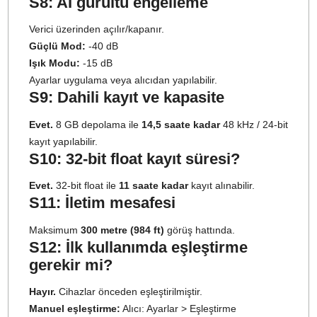
Bize Her Şeyi Sorun
S1: BOYAMIC 2 hangi cihazlarla
uyumludur?
Kameralar, akıllı telefonlar (
USB-C
destekli), bilgisayarlar
ile kullanılabilir.
Android, iOS ve DSLR
sistemleriyle