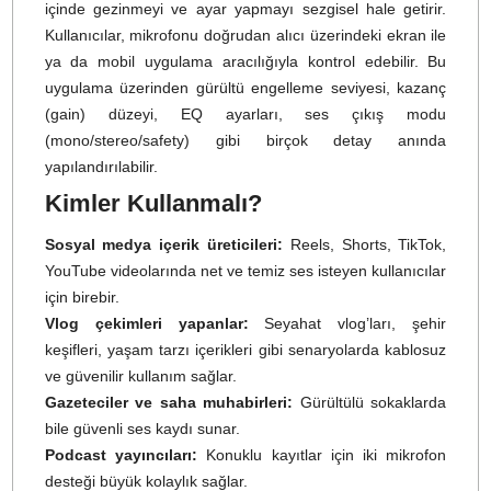
-12 dB versiyonu yedek olarak kaydedilir.
Tasarım açısından da oldukça taşınabilir olan BOYAMI
2, cepte ya da küçük çantalarda rahatça taşınabilir
Ürünün şarj kutusu, yalnızca taşıma çantası olmakl
kalmaz, aynı zamanda tüm sistemi şarj edebile
2900mAh
kapasiteli bir güç bankası görevi de görür
Vericiler tek şarjla
6–9 saat
arası kullanım sunarken, alıc
cihaz ise
15 saate
kadar çalışabilir. Hem Android hem d
iOS cihazlarla uyumludur. Paket içerisinden çıkan USB-
adaptörü sayesinde, cihazlara kolayca takılı
çalıştırılabilir. Ayrıca 3.5mm TRS analog çıkışıyla DSL
ya da aynasız kameralara da uyumludur. Ürünü
üzerindeki OLED ekran ve döner kontrol butonu, men
içinde gezinmeyi ve ayar yapmayı sezgisel hale getirir
Kullanıcılar, mikrofonu doğrudan alıcı üzerindeki ekran il
ya da mobil uygulama aracılığıyla kontrol edebilir. B
uygulama üzerinden gürültü engelleme seviyesi, kazan