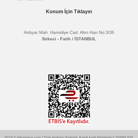
5. Harici yaka mikrofon uyumu
Daha gizli, daha profesyonel kayıt için harici mikrofon
desteği mevcuttur.
6. Sezgisel ekran
Gerçek zamanlı güç, kazanç ve durum bilgileri; güneş
ışığında dahi net görüntü.
7. Tek tuşla ses ön ayarları
Yüksek ses, vokal boost,
75 / 150 Hz low cut
, özel EQ
gibi modlar arasında anında geçiş yapılabilir.
Bu ürünün fiyat bilgisi, resim, ürün açıklamalarında ve diğer