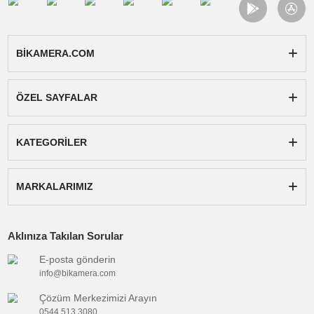
90 dB SNR
ve
48 kHz / 24-bit
(varsayılan) -
32-bit float
(isteğe bağlı) kayıt. Dahili sınırlayıcı, güvenlik izi, 24
kademeli otomatik kazanç ile dinamik seslerde netlik
sağlar.
2. AI gürültü azaltma
7 milyondan fazla gürültü türünü algılayarak
40 dB’ye
kadar
bastırır. Rüzgar, trafik ve klavye seslerini
minimuma indirir.
3. Bağımsız kayıt (8GB)
Telefona veya kameraya gerek olmadan
10 saat
boyunc
kayıt alabilir.
4. Çoklu cihaz desteği
Aynı anda
8 cihaza
kadar verici bağlantısı.
Çift çıkışlı alıcı sayesinde kayıt sırasında izleme
yapılabilir.