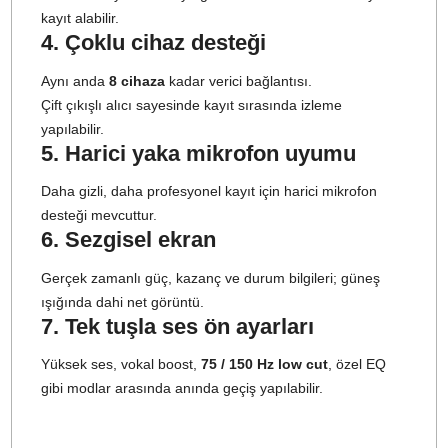
S6: Aynı anda şarj desteği?
Evet.
Adaptörle hem telefon hem alıcı şarj edilebilir.
S7: Telefon hoparlöründen
oynatma?
Evet.
Alıcıdan veya BOYA Central uygulamasından
açılabilir.
S8: AI gürültü engelleme
Verici üzerinden açılır/kapanır.
Güçlü Mod:
-40 dB
Işık Modu:
-15 dB
Ayarlar uygulama veya alıcıdan yapılabilir.
S9: Dahili kayıt ve kapasite
Evet.
8 GB depolama ile
14,5 saate kadar
48 kHz / 24-bi
kayıt yapılabilir.