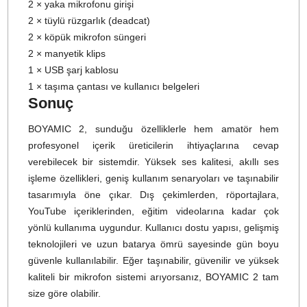
300m görüş hattı menzili
(engelli alanda ~60m)
2 adet verici
ve
1 adet çift kanal alıcı
8 GB dahili hafıza
(her vericide)
32-bit float kayıt
desteği
AI gürültü engelleme
– Light & Strong modları
Safety track (-12 dB)
yedek kayıt
Mono, Stereo ve Güvenlik modu
çıkış seçenekleri
OLED ekran ve döner kontrol düğmesi
3.5mm TRS analog ve USB-C dijital çıkış
Alıcıda 15 saat, vericide 6–9 saat batarya
Şarj kutusu ile toplam 54 saatlik kullanım süresi
Kutu İçeriği
2 × kablosuz verici (clip-on)
1 × alıcı (kamera montajlı ve mobil uyumlu)
1 × şarj edilebilir taşıma kutusu