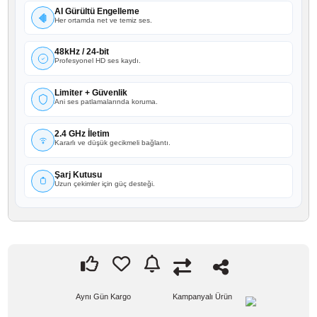
BOYA Mic 2 • AI Creator Edition Tanışın
AI Powere
Dahili Kayıt
Harici cihaza gerek olmadan kayıt.
AI Gürültü Engelleme
Her ortamda net ve temiz ses.
48kHz / 24-bit
Profesyonel HD ses kaydı.
Limiter + Güvenlik
Ani ses patlamalarında koruma.
2.4 GHz İletim
Kararlı ve düşük gecikmeli bağlantı.
Şarj Kutusu
Uzun çekimler için güç desteği.