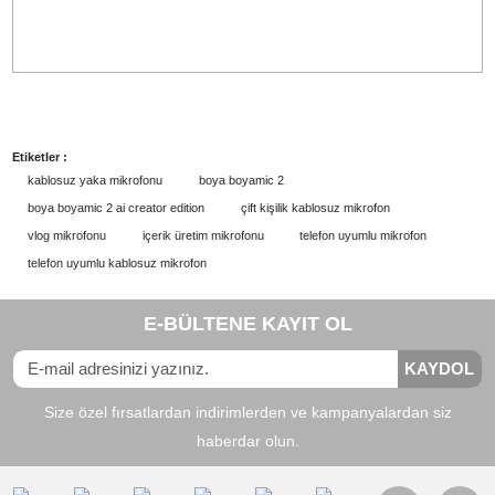
S10: 32-bit float kayıt süresi?
Evet.
32-bit float ile
11 saate kadar
kayıt alınabilir.
S11: İletim mesafesi
Maksimum
300 metre (984 ft)
görüş hattında.
S12: İlk kullanımda eşleştirme
gerekir mi?
Hayır.
Cihazlar önceden eşleştirilmiştir.
Manuel eşleştirme:
Alıcı: Ayarlar > Eşleştirme
Verici: Kapalıyken güç tuşuna 5 saniye basın. Mavi LED
sabitlenince eşleşme tamamlanır.
Daha Fazla Ayrıntıyı Gör
1. Stüdyo kalitesinde ses