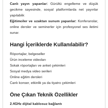
(gain) düzeyi, EQ ayarları, ses çıkış mod
(mono/stereo/safety) gibi birçok detay anınd
yapılandırılabilir.
Kimler Kullanmalı?
Sosyal medya içerik üreticileri:
Reels, Shorts, TikTok
YouTube videolarında net ve temiz ses isteyen kullanıcıla
için birebir.
Vlog çekimleri yapanlar:
Seyahat vlog’ları, şehi
keşifleri, yaşam tarzı içerikleri gibi senaryolarda kablosu
ve güvenilir kullanım sağlar.
Gazeteciler ve saha muhabirleri:
Gürültülü sokaklard
bile güvenli ses kaydı sunar.
Podcast yayıncıları:
Konuklu kayıtlar için iki mikrofo
desteği büyük kolaylık sağlar.
Canlı yayın yapanlar:
Gürültü engelleme ve düşü
gecikme sayesinde, sosyal platformlarda net yayınla