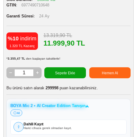
DJI Power
DJI Romo
Marka
BOYA
Stok Kodu
BOYAMIC 2 MICROPHONE
Stok Durumu
Stokta Var
GTIN
6977490710648
Garanti Süresi
24 Ay
13.319,90 TL
%10
indirim
11.999,90 TL
1.320 TL Kazanç
*
3.355,47 TL
den başlayan taksitlerle!
Sepete Ekle
Hemen Al
Bu ürünü satın alarak
299998
puan kazanabilirsiniz.