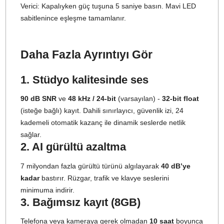
uyumludur.
S2: Çıkış modları nelerdir?
Mono:
İki verici tek bir parçada birleştirilir.
Stereo:
İki verici ayrı kanallara kaydedilir.
Güvenlik Parçası:
-12 dB’de yedek ses kaydı alınır
(post-prod gerektirir).
S3: BOYAMIC ile uyumluluk?
Hayır.
BOYAMIC 2, BOYAMIC ile uyumlu değildir.
S4: Şarj süreleri
Verici/Alıcı:
2 saat
Şarj Kutusu:
2.5 saat (5V 2A adaptör ile)
S5: Maksimum eşleşme
2 verici, aynı anda
4 alıcıyla
eşleşebilir. (Ek alıcılar ayrı
satılır)