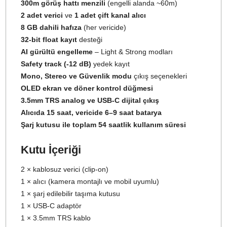
yapılabilir.
Eğitimciler ve uzaktan sunum yapanlar:
Konferanslar
online dersler ve seminerler için profesyonel ses iletim
sunar.
Hangi İçeriklerde Kullanılabilir?
Röportajlar, belgeseller
Ürün inceleme videoları
Sokak röportajları ve anket çekimleri
Sosyal medya video serileri
Online eğitim dersleri
Canlı konser, etkinlik ya da tiyatro çekimleri
Öne Çıkan Teknik Özellikler
2.4GHz dijital kablosuz bağlantı