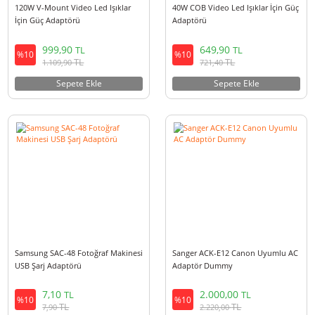
120W V-Mount Video Led Işıklar
40W COB Video Led Işıklar İçi
İçin Güç Adaptörü
Adaptörü
999,90
649,90
TL
TL
%10
%10
TL
TL
1.109,90
721,40
Sepete Ekle
Sepete Ekle