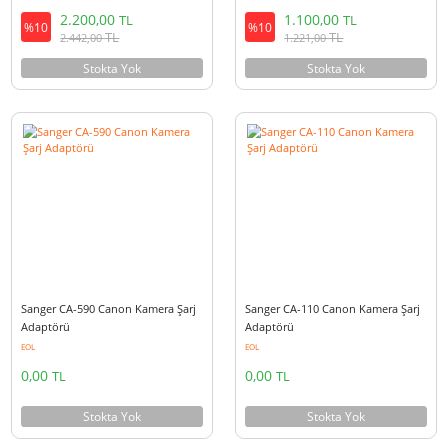
Sanger ACK-E17 Canon Uyumlu AC
Sanger AC-L100 Sony Kamera Ş
Adaptör Dummy
Adaptörü
2.200,00
1.100,00
TL
TL
%10
%10
TL
TL
2.442,00
1.221,00
Stokta Yok
Stokta Yok