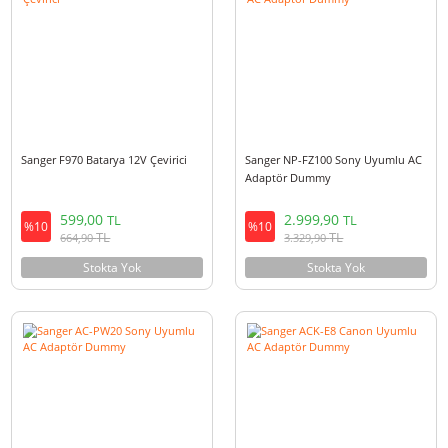
1.150,00
TL
0,00
%10
TL
TL
1.276,50
Stokta Yok
Stokta Yok
Sanger F970 Batarya 12V Çevirici
Sanger NP-FZ100 Sony Uyuml
Adaptör Dummy
599,00
2.999,90
TL
TL
%10
%10
TL
TL
664,90
3.329,90
Stokta Yok
Stokta Yok