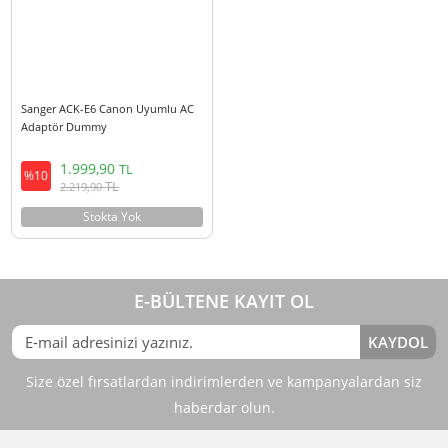
Sanger ACK-E10 Canon Uyumlu AC
Sanger CA-570 Canon Kamera Ş
Adaptör Dummy
Adaptörü
1.650,00
1.100,00
TL
TL
%10
%10
TL
TL
1.831,50
1.221,00
Stokta Yok
Stokta Yok