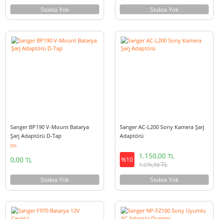
Samsung SAC-48 Fotoğraf Makinesi
Sanger ACK-E12 Canon Uyuml
USB Şarj Adaptörü
Adaptör Dummy
7,10
2.000,00
TL
TL
%10
%10
TL
TL
7,90
2.220,00
Stokta Yok
Stokta Yok
Sanger BP190 V-Mount Batarya
Sanger AC-L200 Sony Kamera Ş
Şarj Adaptörü D-Tap
Adaptörü
EOL