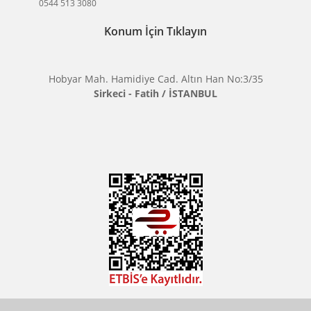
BİKAMERA.COM
ÖZEL SAYFALAR
KATEGORİLER
MARKALARIMIZ
Aklınıza Takılan Sorular
E-posta gönderin
info@bikamera.com
Çözüm Merkezimizi Arayın