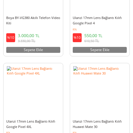
Boya BY-VG380 Akıllı Telefon Video
Ulanzi 17mm Lens Bağlantı Kılı
Kiti
Google Pixel 4
EOL
3.000,00
550,00
TL
TL
%10
%10
TL
TL
3.330,00
610,50
Sepete Ekle
Sepete Ekle