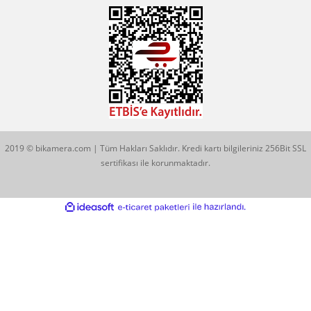
KATEGORİLER
MARKALARIMIZ
Aklınıza Takılan Sorular
E-posta gönderin
info@bikamera.com
Çözüm Merkezimizi Arayın
0544 513 3080
Konum İçin Tıklayın