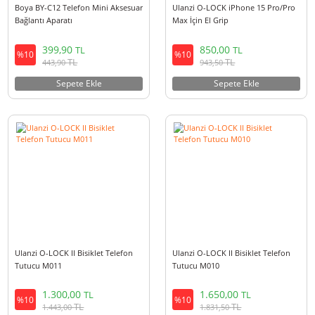
Boya BY-C12 Telefon Mini Aksesuar
Ulanzi O-LOCK iPhone 15 Pro/
Bağlantı Aparatı
Max İçin El Grip
399,90
850,00
TL
TL
%10
%10
TL
TL
443,90
943,50
Sepete Ekle
Sepete Ekle