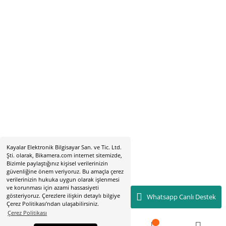
Hobyar Mah. Hamidiye Cad. Altın Han No:3/35
Sirkeci - Fatih / İSTANBUL
2019 © bikamera.com | Tüm Hakları Saklıdır. Kredi kartı bilgileriniz 256
sertifikası ile korunmaktadır.