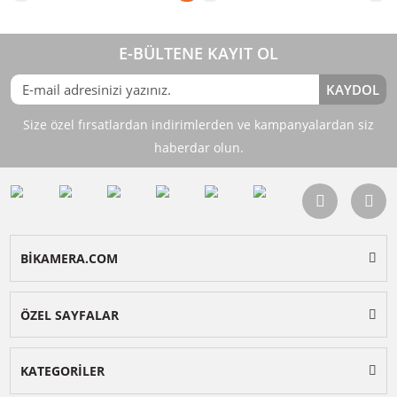
Stokta Yok
Stokta Yok
Ulanzi Metal Rig For Smartphone
UURig R069 Universal Vlog Ca
Cage Çerçeve
Çerçeve
EOL
4.750,00
TL
0,00
%10
TL
TL
5.272,50
Stokta Yok
Stokta Yok