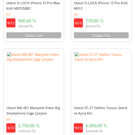
Ulanzi 17mm Lens Bağlantı Kılıfı
Ulanzi MA05 Universal Telefon
Iphone 8 Plus
Kafesi
EOL
EOL
500,00
1.000,00
TL
TL
%10
%10
TL
TL
555,00
1.110,00
Sepete Ekle
Stokta Yok
Ulanzi O-LOCK iPhone 15 Pro Max
Ulanzi O-LOCK iPhone 15 Pro Kı
Kılıfı M037GBB1
M013