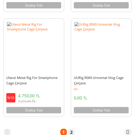
EOL
EOL
900,00
770,00
TL
TL
%10
%10
TL
TL
999,00
854,70
Stokta Yok
Stokta Yok
Ulanzi MG-001 Manyetik Video Rig
Ulanzi ST-27 Telefon Tutucu S
Smartphone Cage Çerçeve
ve Ayna Kiti
EOL
2.750,00
6.000,00
TL
TL
%10
%10
TL
TL
3.052,50
6.660,00