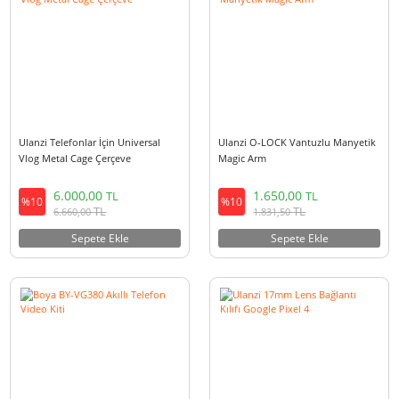
2.200,00
2.200,00
TL
TL
%10
%10
TL
TL
2.442,00
2.442,00
Sepete Ekle
Sepete Ekle
Ulanzi Telefonlar İçin Universal
Ulanzi O-LOCK Vantuzlu Many
Vlog Metal Cage Çerçeve
Magic Arm
6.000,00
1.650,00
TL
TL
%10
%10
TL
TL
6.660,00
1.831,50
Sepete Ekle
Sepete Ekle