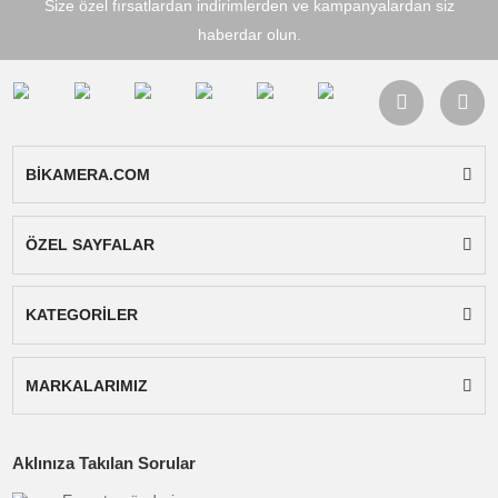
amatör bir fotoğraf
tutkunu olsanız da,
LM18 Video Işığı
çekimlerinizi bir üst
seviyeye taşıyacak!
Teknik Özellikle
Model:
LM18
Renk Sıcaklığı:
560
± 200K
Pil Çalışma Süresi
Maksimum parlaklık ≥
saat, Minimum parlakl
≥ 8 saat
CRI (Renk Doğruluğu