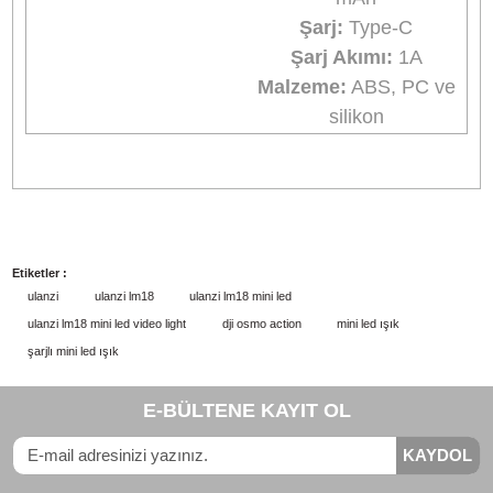
koşulda güvenle
kullanabilir ve etkileyi
anları yakalayabilirsin
Kompakt & Hafif,
Kolay Taşınabilir
Kompakt ve hafif
tasarımı sayesinde
hareket halindeyken
kolayca taşıyabilir
ve
aksiyon kameranıza
zahmetsizce monte
edebilirsiniz.
Profesyonel bir
fotoğrafçı ya da