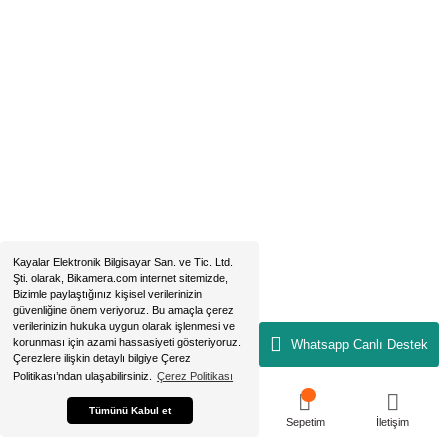
Aklınıza Takılan Sorular
E-posta gönderin
info@bikamera.com
Çözüm Merkezimizi Arayın
0544 513 3080
Konum İçin Tıklayın
Hobyar Mah. Hamidiye Cad. Altın Han No:3/35
Sirkeci - Fatih / İSTANBUL