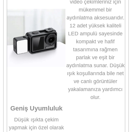
parlaklık ve 5600K renk sıcaklığı sunar. 95 CRI
değeri ile doğal ve doğru renkler üretir. Dahili
500mAh bataryası, USB-C ile şarj edilir ve
maksimum parlaklıkta 1 saat, minimum parlaklı
ise 8 saate kadar kullanım sağlar.
Avantajlar
✔ 12 adet yüksek kaliteli LED
✔ 5600K ± 200K renk sıcaklığı ve ayarlanabilir
parlaklık
✔ 120° geniş ışık açısı
✔ 1.7W güç tüketimi
✔ IPX5 suya dayanıklılık ile ıslak koşullarda
kullanım
✔ DJI'nin hızlı montaj klipsi ile kolay kurulum