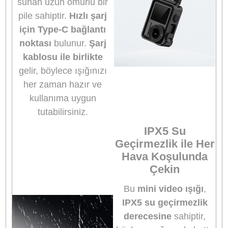
Geniş Uyumluluk
Düşük ışıkta çekim
yapmak için özel olarak
tasarlanmış bağımsız bir
aksesuar olan bu mini
dolgu ışığı,
DJI’nin hızlı
çıkarılabilir montaj
klipsine
sahiptir ve
DJI
Osmo Action 6/5/4/3 &
Pocket 3
ile mükemmel
uyumludur.
Not:
DJI Osmo Pocket
3
ile kullanabilmek için
Ulanzi PK-06