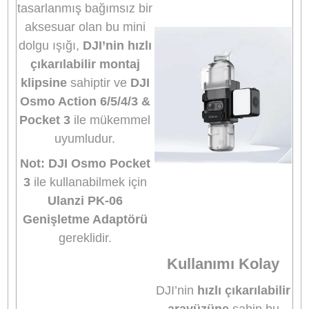
✔ Şarj kablosu dahildir
*
DJI Pocket 3 ile kullanım için ayrıca PK-06
genişletme adaptörü gereklidir (ayrı satılır).
Mükemmel
Aydınlatma