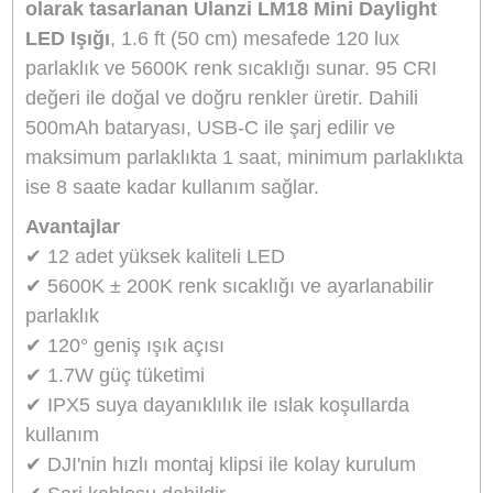
Stok Kodu
ULANZI L042GBB1
Stok Durumu
Stokta Yok
GTIN
6974774332589
Garanti Süresi
24 Ay
777,00 TL
%10
indirim
700,00 TL
77 TL Kazanç
NAKİT / HAVALE:
686,00 TL
*
195,74 TL
den başlayan taksit
GELİNCE HABER VER
Bu ürünü satın alarak
17500
puan kazanabilirsiniz.
Kompakt ve Hafif Tasarım:
42 x 39.3 x 23.5 mm boyutları ve sadece 
gücüyle, taşınabilirliği ön planda tutar.
Yüksek Renk Doğruluğu:
95+ CRI değeri ile doğal ve doğru renkler s
Uzun Pil Ömrü:
500mAh dahili batarya, maksimum parlaklıkta 1 saat,