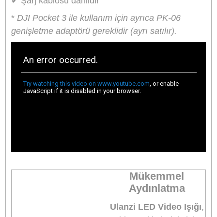
minimum parlaklıkta 8 saate kadar kullanım sağlar.
IPX5 Su Geçirmezlik:
Yağmur veya su sıçramalarına karşı dayanıklıdır,
mekan çekimlerinde güvenle kullanılabilir.
Ürün Bilgisi
Yorumlar
Taksit Seçenekleri
Ulanzi LM18 Mini LED Işık DJI Os
Action & Pocket için
DJI Osmo Action 6/5/4/3 ve Pocket 3 ile uyu
olarak tasarlanan Ulanzi LM18 Mini Daylight
LED Işığı
, 1.6 ft (50 cm) mesafede 120 lux