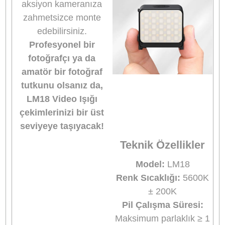
Dahili 500mAh
Şarj Edilebilir Pil
Bu
yeniden şarj
edilebilir Osmo mini
dolgu ışığı
,
8 saate
kadar kullanım süresi
sunan uzun ömürlü bir
pile sahiptir.
Hızlı şarj
için Type-C bağlantı
noktası
bulunur.
Şarj
kablosu ile birlikte
gelir, böylece ışığınızı
her zaman hazır ve
kullanıma uygun
tutabilirsiniz.