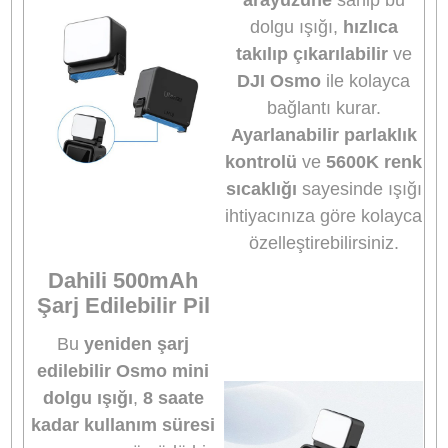
Ulanzi LED Video Işı
video çekimleriniz içi
mükemmel bir
aydınlatma aksesuarıd
12 adet yüksek kalite
LED ampulü sayesin
kompakt ve hafif
tasarımına rağmen
parlak ve eşit bir
aydınlatma sunar. Dü
ışık koşullarında bile 
ve canlı görüntüler
yakalamanıza yardım
olur.