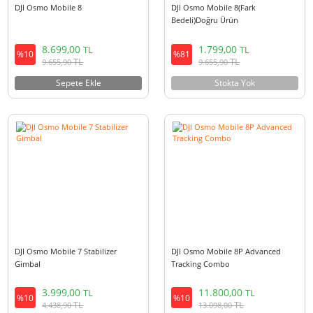
DJI Osmo Mobile 8
DJI Osmo Mobile 8(Fark
Bedeli)Doğru Ürün
8.699,00
1.799,00
TL
TL
%10
%81
TL
TL
9.655,90
9.655,90
Sepete Ekle
Stokta Yok