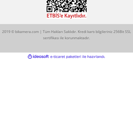
info@bikamera.com
Çözüm Merkezimizi Arayın
0544 513 3080
Konum İçin Tıklayın
Hobyar Mah. Hamidiye Cad. Altın Han No:3/35
Sirkeci - Fatih / İSTANBUL