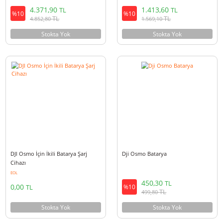
DJI OM 5 Smartphone Gimbal -
DJI Osmo Mobile 3 Stabilizer
Athens Gri
Gimbal Combo Kit
4.371,90
1.413,60
TL
TL
%10
%10
TL
TL
4.852,80
1.569,10
Stokta Yok
Stokta Yok