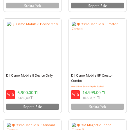
DJI Osmo Mobile 7 Stabilizer
DJI Osmo Mobile 8P Advanced
Gimbal
Tracking Combo
3.999,00
11.800,00
TL
TL
%10
%10
TL
TL
4.438,90
13.098,00
Stokta Yok
Sepete Ekle
DJI Osmo Mobile 8 Device Only
DJI Osmo Mobile 8P Creator
Combo
Yeni Çıkan, Sınırlı Sayıda Stokta!