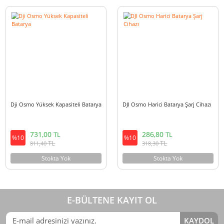
DJI Osmo İçin İkili Batarya Şarj
Dji Osmo Batarya
Cihazı
EOL
450,30
TL
0,00
%10
TL
TL
499,80
Stokta Yok
Stokta Yok