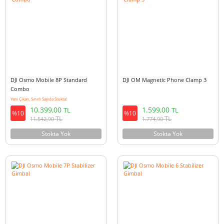
6.900,00
14.999,00
TL
TL
%10
%10
TL
TL
7.659,00
16.648,90
Sepete Ekle
Stokta Yok
DJI Osmo Mobile 8P Standard
DJI OM Magnetic Phone Clamp
Combo
Yeni Çıkan, Sınırlı Sayıda Stokta!
10.399,00
1.599,00
TL
TL
%10
%10
TL
TL
11.542,90
1.774,90
Stokta Yok
Stokta Yok