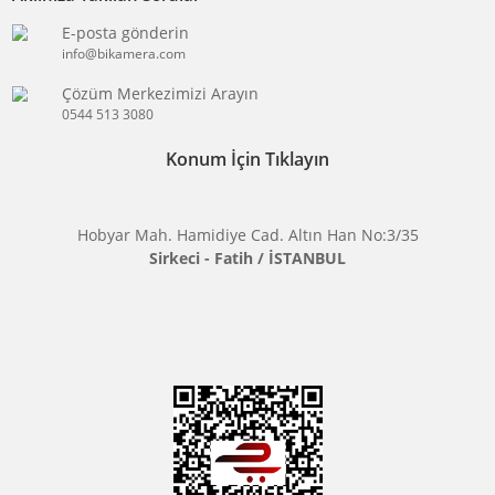
BİKAMERA.COM
ÖZEL SAYFALAR
KATEGORİLER
MARKALARIMIZ
Aklınıza Takılan Sorular
E-posta gönderin