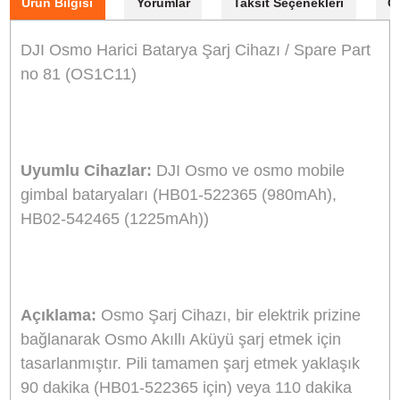
Aynı Gün Kargo
Kargo Bedava
Ürün Bilgisi
Yorumlar
Taksit Seçenekleri
DJI Osmo Harici Batarya Şarj Cihazı / Spare Pa
no 81 (OS1C11)
Uyumlu Cihazlar:
DJI Osmo ve osmo mobile
gimbal bataryaları (HB01-522365 (980mAh),
HB02-542465 (1225mAh))