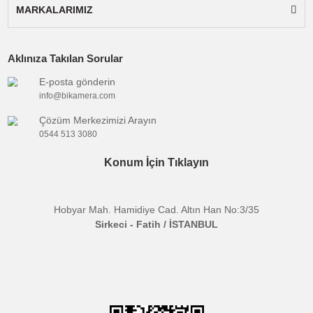
Ürün bilgilerinde hatalar bulunuyor.
Ürün fiyatı diğer sitelerden daha pahalı.
Bu ürüne benzer farklı alternatifler olmalı.
BİKAMERA.COM
ÖZEL SAYFALAR
Gönder
KATEGORİLER
MARKALARIMIZ
Aklınıza Takılan Sorular
E-posta gönderin