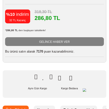
Marka
DJI
DJI Power
Stok Kodu
DJI OSMO CHARGER
Stok Durumu
Stokta Yok
DJI Romo
GTIN
6958265127861
318,30 TL
%10
indirim
286,80 TL
32 TL Kazanç
*
286,80 TL
den başlayan taksitlerle!
GELİNCE HABER VER
Bu ürünü satın alarak
7170
puan kazanabilirsiniz.