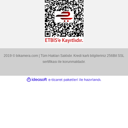
info@bikamera.com
Çözüm Merkezimizi Arayın
0544 513 3080
Konum İçin Tıklayın
Hobyar Mah. Hamidiye Cad. Altın Han No:3/35
Sirkeci - Fatih / İSTANBUL