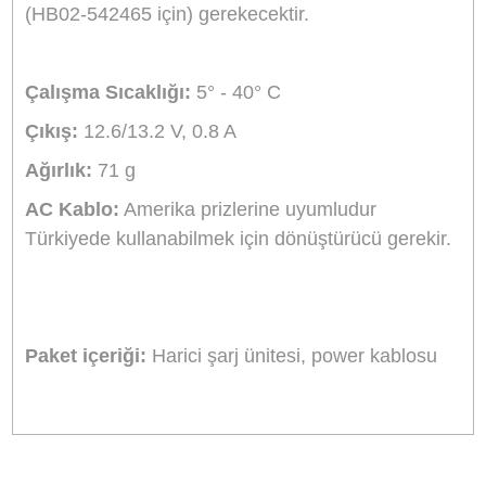
Açıklama:
Osmo Şarj Cihazı, bir elektrik prizin
bağlanarak Osmo Akıllı Aküyü şarj etmek için
tasarlanmıştır. Pili tamamen şarj etmek yaklaşık
90 dakika (HB01-522365 için) veya 110 dakika
(HB02-542465 için) gerekecektir.
Çalışma Sıcaklığı:
5° - 40° C
Çıkış:
12.6/13.2 V, 0.8 A
Ağırlık:
71 g
AC Kablo:
Amerika prizlerine uyumludur
Türkiyede kullanabilmek için dönüştürücü gereki