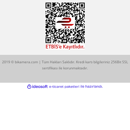
KATEGORİLER
MARKALARIMIZ
Aklınıza Takılan Sorular
E-posta gönderin
info@bikamera.com
Çözüm Merkezimizi Arayın
0544 513 3080
Konum İçin Tıklayın