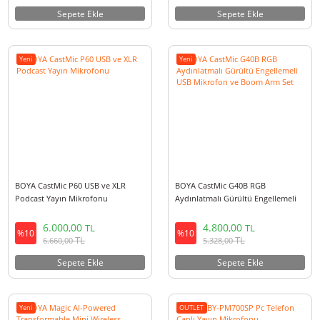
BOYA CM40 USB C ENC Gürültü
BOYA K5 - BOYA K5 Kablosuz
Engelleyici Konferans 24 Bit
Bağlantılı RGB Aydınlatmalı U
Condenser Mikrofon
Condenser Mikrofon
2.400,00
5.500,00
TL
TL
%10
%10
TL
TL
2.664,00
6.105,00
Sepete Ekle
Sepete Ekle
Yeni
Yeni
BOYA CastMic P60 USB ve XLR
BOYA CastMic G40B RGB
Podcast Yayın Mikrofonu
Aydınlatmalı Gürültü Engellem
USB Mikrofon ve Boom Arm Se