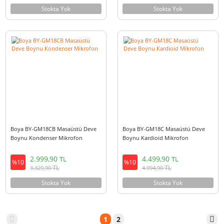
EOL
5.499,90
2.499,90
TL
TL
%10
%10
TL
TL
6.104,90
2.774,90
Stokta Yok
Stokta Yok
Boya BY-CM5 Masaüstü USB
Boya BY-BMW700 Kablosuz
Mikrofon
Konferans Mikrofonu
2.999,90
5.499,90
TL
TL
%10
%10
TL
TL
3.329,90
6.104,90