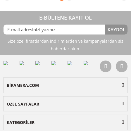
Stokta Yok
Stokta Yok
Boya BY-GM18CB Masaüstü Deve
Boya BY-GM18C Masaüstü De
Boynu Kondenser Mikrofon
Boynu Kardioid Mikrofon
2.999,90
4.499,90
TL
TL
%10
%10
TL
TL
3.329,90
4.994,90
Stokta Yok
Stokta Yok