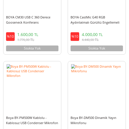
Yeni
Yeni
BOYA CM30 USB C 360 Derece
BOYA CastMic G40 RGB
Gooseneck Konferans
Aydınlatmalı Gürültü Engellem
Omnidirectional Condenser
USB Mikrofon ve Masa Standı
Mikrofon
1.600,00
4.000,00
TL
TL
%10
%10
TL
TL
1.776,00
4.440,00
Stokta Yok
Stokta Yok