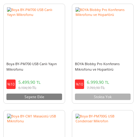
Boya BY-M100UA Kompakt USB
Boya BY-M1000 Stüdyo Mikro
Bilgisayar Mikrofonu
1.199,90
4.999,90
TL
TL
%10
%10
TL
TL
1.331,90
5.549,90
Sepete Ekle
Sepete Ekle