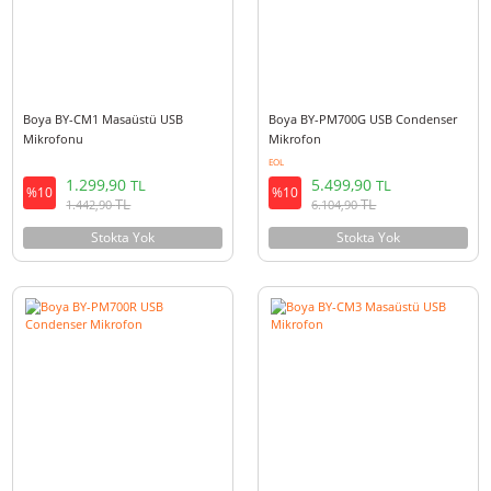
Boya BY-PM700 USB Canlı Yayın
BOYA Blobby Pro Konferans
Mikrofonu
Mikrofonu ve Hoparlörü
5.499,90
6.999,90
TL
TL
%10
%10
TL
TL
6.104,90
7.769,90
Sepete Ekle
Stokta Yok