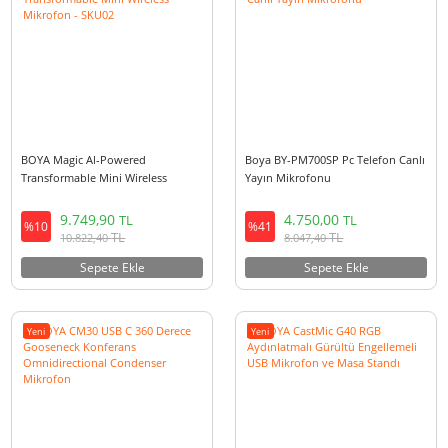
6.000,00
4.800,00
TL
TL
%10
%10
TL
TL
6.660,00
5.328,00
Sepete Ekle
Sepete Ekle
Yeni
OUTLET
BOYA Magic Al-Powered
Boya BY-PM700SP Pc Telefon C
Transformable Mini Wireless
Yayın Mikrofonu
Mikrofon - SKU02
9.749,90
4.750,00
TL
TL
%10
%41
TL
TL
10.822,40
8.047,40
Sepete Ekle
Sepete Ekle