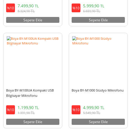
Boya BY-PM500W Kablolu -
Boya BY-DM500 Dinamik Yayı
Kablosuz USB Condenser Mikrofon
Mikrofonu
7.499,90
5.999,90
TL
TL
%10
%10
TL
TL
8.324,90
6.659,90
Sepete Ekle
Sepete Ekle