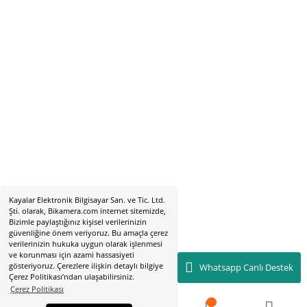
Hobyar Mah. Hamidiye Cad. Altın Han No:3/35
Sirkeci - Fatih / İSTANBUL
2019 © bikamera.com | Tüm Hakları Saklıdır. Kredi kartı bilgileriniz 256
sertifikası ile korunmaktadır.