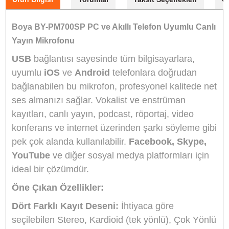
Sepete Ekle
Ulanzi VL49 Mini Led Vlogger Youtuber Işık
1.300,00
TL
TL
1.443,00
Stokta Yok
Sanger SM-50 Masa Tipi Mikrofon Standı 10
0,00
TL