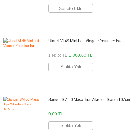
- Üçlü kapsül tasarımı
- Gerçek zamanlı kulaklık çıkışı
- Bilgisayar ve cep telefonu uyumlu
Boya Türkiye Distribütörü
Bikamera, Boya Türkiye resmi distribütörü online satış mağazasıdır. Tüm
Boya marka ürünler 2 yıl resmi garanti kapsamındadır.
Aynı Gün Kargo
Kargo Bedava
Önerilen Aksesuarlar
Boya BY-PM700 USB Canlı Yayın Mikrofonu