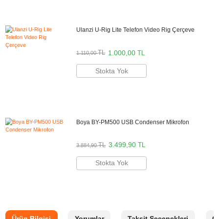
5.499,90
TL
TL
6.104,90
Sepete Ekle
Boya BY-M1000 Stüdyo Mikrofonu
4.999,90
TL
TL
5.549,90
Sepete Ekle
Boya BY-MM1+ Condenser Shotgun Mikrofo
1.499,90
TL
TL
1.664,90