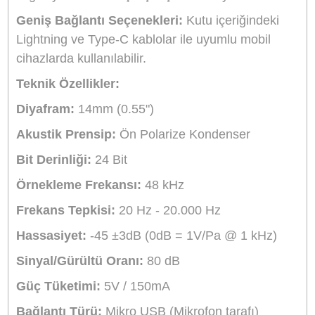
Ürün Bilgisi
Yorumlar
Taksit Seçenekleri
Boya BY-PM700SP PC ve Akıllı Telefon Uyumlu Ca
Yayın Mikrofonu
USB
bağlantısı sayesinde tüm bilgisayarlara,
uyumlu
iOS
ve
Android
telefonlara doğrudan
bağlanabilen bu mikrofon, profesyonel kalitede 
ses almanızı sağlar. Vokalist ve enstrüman
kayıtları, canlı yayın, podcast, röportaj, video
konferans ve internet üzerinden şarkı söyleme g
pek çok alanda kullanılabilir.
Facebook, Skype
YouTube
ve diğer sosyal medya platformları içi