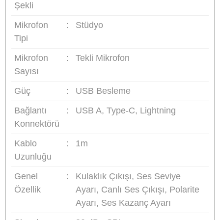
Bit Derinliği:
24 Bit
Örnekleme Frekansı:
48 kHz
Frekans Tepkisi:
20 Hz - 20.000 Hz
Hassasiyet:
-45 ±3dB (0dB = 1V/Pa @ 1 kHz)
Sinyal/Gürültü Oranı:
80 dB
Güç Tüketimi:
5V / 150mA
Bağlantı Türü:
Mikro USB (Mikrofon tarafı)
Boyut ve Ağırlık:
112 x 108 x 295 mm / 1042 g
Uyumluluk ve Kullanım:
Cihazlar:
Windows/Mac masaüstü ve dizüstü
bilgisayarlar, OTG destekli akıllı telefonlar.
Mobil Kullanım:
Telefonunuzda kullanırken,