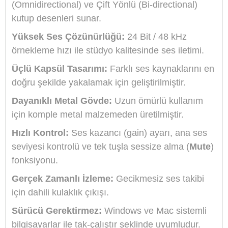
Stokta Yok
Ulanzi U-Rig Lite Telefon Video Rig Çerçeve
1.000,00
TL
TL
1.110,00
Stokta Yok
Boya BY-PM500 USB Condenser Mikrofon
3.499,90
TL
TL
3.884,90
Stokta Yok