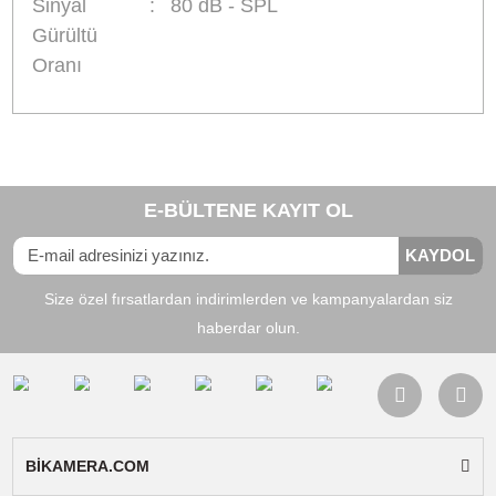
kamera veya ses kayıt uygulamasını açmadan
önce mikrofonu uygun kabloyla bağlayınız. Baz
Android cihazlarda ayarlardan "USB cihazını
algıla" seçeneği aktif edilmelidir. Standart kame
uygulamasının harici mikrofon desteklemediği
durumlarda, Google Play Store üzerinden ücret
Open Camera
uygulamasını yükleyip mikrofon
ayarlarından "harici mikrofon" seçeneğini seçer
kullanabilirsiniz.
Kutu İçeriği:
BY-PM700SP USB Mikrofon
(masaüstü standı ile), Apple MFi sertifikalı
Lightning kablo, Type-C kablo, USB-A kablo,
İngilizce kullanım kılavuzu.