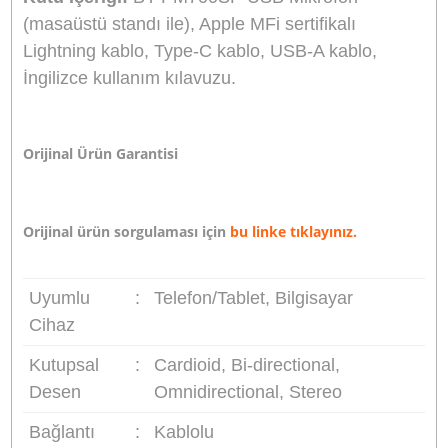
seviyesi kontrolü ve tek tuşla sessize alma (
Mut
fonksiyonu.
Gerçek Zamanlı İzleme:
Gecikmesiz ses takibi
için dahili kulaklık çıkışı.
Sürücü Gerektirmez:
Windows ve Mac sisteml
bilgisayarlar ile tak-çalıştır şeklinde uyumludur.
Geniş Bağlantı Seçenekleri:
Kutu içeriğindeki
Lightning ve Type-C kablolar ile uyumlu mobil
cihazlarda kullanılabilir.
Teknik Özellikler:
Diyafram:
14mm (0.55")
Akustik Prensip:
Ön Polarize Kondenser