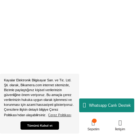
Hobyar Mah. Hamidiye Cad. Altın Han No:3/35
Sirkeci - Fatih / İSTANBUL
2019 © bikamera.com | Tüm Hakları Saklıdır. Kredi kartı bilgileriniz 256B