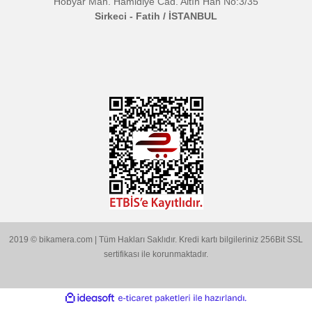
Mikrofon
:
Tekli Mikrofon
Sayısı
Güç
:
USB Besleme
Bağlantı
:
USB A, Type-C, Lightning
Konnektörü
Kablo
:
1m
Uzunluğu
Genel
:
Kulaklık Çıkışı, Ses Seviye
Özellik
Ayarı, Canlı Ses Çıkışı, Polarit
Ayarı, Ses Kazanç Ayarı
Sinyal
:
80 dB - SPL
Gürültü