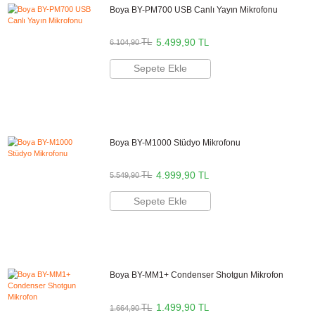
Marka
BOYA
Stok Kodu
BOYA BY-PM700SP MICROPHON
Stok Durumu
Stokta Var
GTIN
6971008024302
Kullanım Alanı
Canlı Yayın
,
Ses Kaydı
8.047,40 TL
%41
indirim
4.750,00 TL
3.297 TL Kazanç
NAKİT / HAVALE:
4.655,00 TL
*
1.328,22 TL
den başlayan taksit
Sepete Ekle
Hemen Al
Bu ürünü satın alarak
118750
puan kazanabilirsiniz.
Öne Çıkan Özellikler
- Dört farklı polarite ayar imkanı