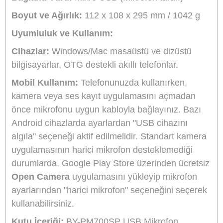
ideal bir çözümdür.
Öne Çıkan Özellikler:
Dört Farklı Kayıt Deseni:
İhtiyaca göre
seçilebilen Stereo, Kardioid (tek yönlü), Çok Yö
(Omnidirectional) ve Çift Yönlü (Bi-directional)
kutup desenleri sunar.
Yüksek Ses Çözünürlüğü:
24 Bit / 48 kHz
örnekleme hızı ile stüdyo kalitesinde ses iletimi.
Üçlü Kapsül Tasarımı:
Farklı ses kaynaklarını
doğru şekilde yakalamak için geliştirilmiştir.
Dayanıklı Metal Gövde:
Uzun ömürlü kullanım
için komple metal malzemeden üretilmiştir.
Hızlı Kontrol:
Ses kazancı (gain) ayarı, ana se