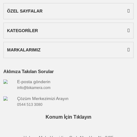
Orijinal Ürün Garantisi
Orijinal ürün sorgulaması için
bu linke tıklayınız.
Uyumlu
:
Telefon/Tablet, Bilgisayar
Cihaz
Kutupsal
:
Cardioid, Bi-directional,
Desen
Omnidirectional, Stereo
Bağlantı
:
Kablolu
Şekli
Mikrofon
:
Stüdyo
Tipi