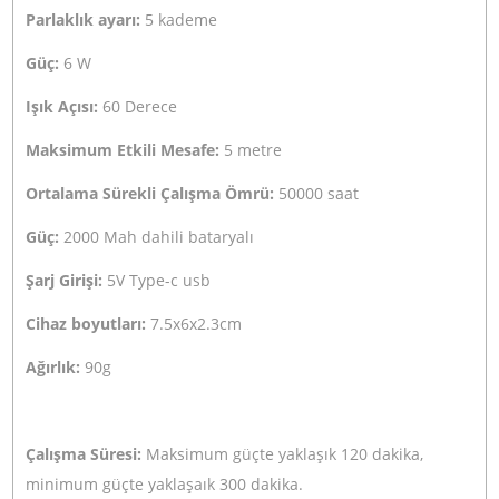
Ulanzi W49LED Mini Led Işık
700,00
TL
TL
777,00
Stokta Yok
Ürün Bilgisi
Yorumlar
Taksit Seçenekleri
Ulanzi VL-49 Mini Led Vlogger Youtuber Işık / 1672
Ulanzi VL-49 video kamera, fotoğraf makinesi, aksiyon
kamera, telefon v.b. cihazlarınızla yapacağınız video vey
fotoğraf çekimlerinizde ışığın yetersiz olduğu mekanlard