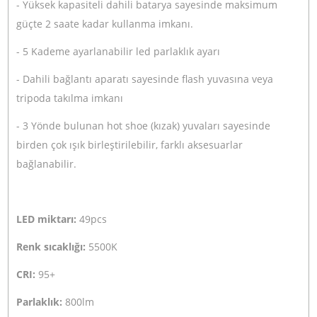
Ulanzi ST-02L Telefon Tripod Standı
0,00
TL
Stokta Yok
Sanger PRO-S180 Youtuber Vlogger Led Işık
0,00
TL
Stokta Yok