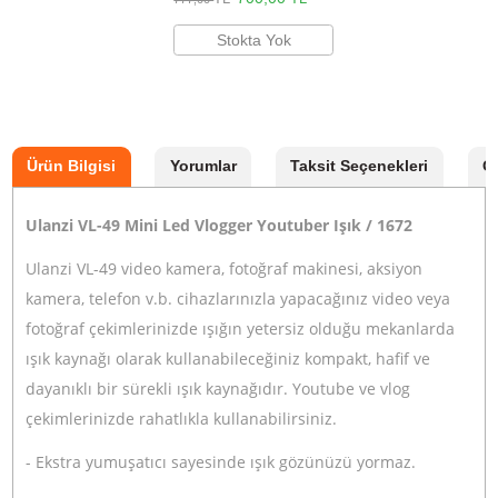
Ulanzi PT-3 Üçlü Hot Shoe Bağlantı Aparatı
700,00
TL
TL
777,00
Stokta Yok
Ulanzi U-RIG Pro Telefon Aksesuar Bağlantı
Çerçeve
900,00
TL
TL
999,00
Stokta Yok