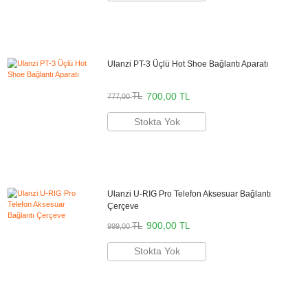
-5 Kademeli ayarlanabilir ledler
-Dahili hotshoe bağlantı yuvaları
-1/4" Ek bağlantı yuvası
Ulanzi Türkiye Resmi Distribütörü
Bikamera Ulanzi Türkiye resmi distribütörü online satış mağazasıdır. Tü
Ulanzi marka ürünler 2 yıl resmi garanti kapsamındadır.
Aynı Gün Kargo
Önerilen Aksesuarlar
Boya BY-MM1 Condenser Shotgun Mikrofon
1.299,90
TL
TL
1.442,90