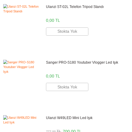
Sepete Ekle
Ulanzi PT-9 Cold Shoe Bağlantılı Vlog Bracke
350,00
TL
TL
388,50
Stokta Yok
Fotga V32 L Tipi İkili Flash Bracked Kol
0,00
TL
Stokta Yok