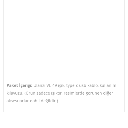
ışık kaynağı olarak kullanabileceğiniz kompakt, hafif ve
dayanıklı bir sürekli ışık kaynağıdır. Youtube ve vlog
çekimlerinizde rahatlıkla kullanabilirsiniz.
- Ekstra yumuşatıcı sayesinde ışık gözünüzü yormaz.
- Yüksek kapasiteli dahili batarya sayesinde maksimum
güçte 2 saate kadar kullanma imkanı.
- 5 Kademe ayarlanabilir led parlaklık ayarı
- Dahili bağlantı aparatı sayesinde flash yuvasına veya
tripoda takılma imkanı
- 3 Yönde bulunan hot shoe (kızak) yuvaları sayesinde
birden çok ışık birleştirilebilir, farklı aksesuarlar
bağlanabilir.