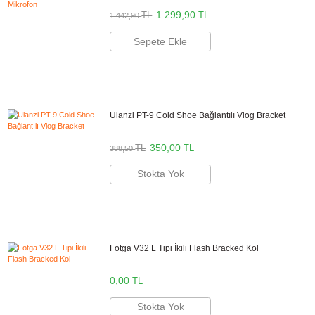
Marka
ULANZI
Stok Kodu
ULANZİ 1672
Stok Durumu
Stokta Yok
GTIN
6972436385980
Kullanım Alanı
Video Kaydı
,
Vlog
1.443,00 TL
%10
indirim
1.300,00 TL
143 TL Kazanç
NAKİT / HAVALE:
1.274,00 TL
*
363,51 TL
den başlayan taksit
GELİNCE HABER VER
Bu ürünü satın alarak
32500
puan kazanabilirsiniz.
Öne Çıkan Özellikler
-Ultra kompakt küçük yapı