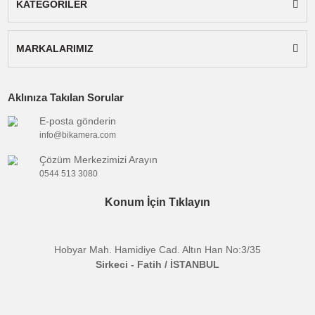
Şarj Girişi:
5V Type-c usb
Cihaz boyutları:
7.5x6x2.3cm
Ağırlık:
90g
Çalışma Süresi:
Maksimum güçte yaklaşık 120 dakika,
minimum güçte yaklaşaık 300 dakika.