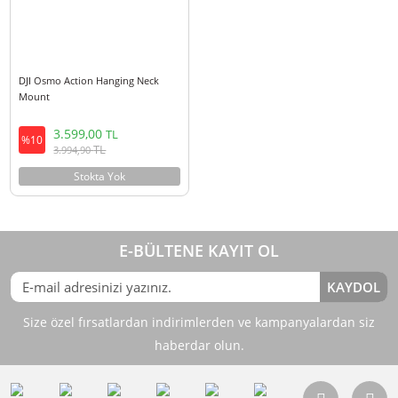
Sepete Ekle
Sepete Ekle
DJI Osmo Action Hanging Neck
Mount
3.599,00
TL
%10
TL
3.994,90
Stokta Yok