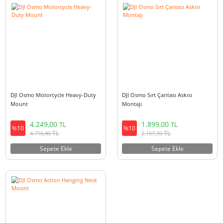
4.899,00
3.399,00
TL
TL
%10
%10
TL
TL
5.437,90
3.772,90
Sepete Ekle
Sepete Ekle
DJI Osmo Motorcycle Heavy-Duty
DJI Osmo Sırt Çantası Askısı
Mount
Montajı
4.249,00
1.899,00
TL
TL
%10
%10
TL
TL
4.716,40
2.107,90