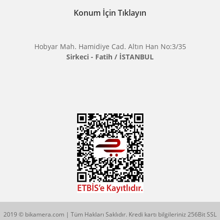
KATEGORİLER
MARKALARIMIZ
Aklınıza Takılan Sorular
E-posta gönderin
info@bikamera.com
Çözüm Merkezimizi Arayın
0544 513 3080
Konum İçin Tıklayın
Hobyar Mah. Hamidiye Cad. Altın Han No:3/35
Sirkeci - Fatih / İSTANBUL