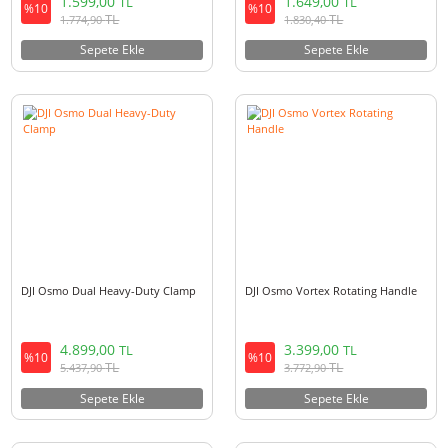
DJI Osmo Nano Glass Lens
DJI Osmo Selfie Stick Clamp M
Protector Cover
1.599,00
1.649,00
TL
TL
%10
%10
TL
TL
1.774,90
1.830,40
Sepete Ekle
Sepete Ekle
DJI Osmo Dual Heavy-Duty Clamp
DJI Osmo Vortex Rotating Han