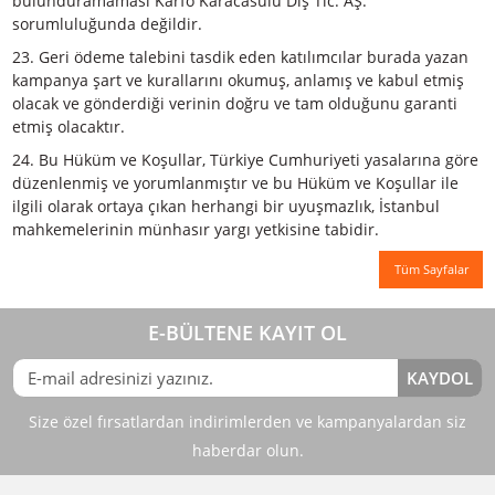
değildir.
17. KDV ödenmediği durumda Karfo Karacasulu Dış Tic. AŞ
talebi reddetme hakkını saklı tutar.
18. Karfo Karacasulu Dış Tic. AŞ. yanlış ve eksik talepleri
reddetme hakkını saklı tutar. Hasarlı, eksik talepler ve fatu
geçersizdir.
19. İki tarafın da suçu olmayan ve imkansız hale getiren F
Majeure yüzünden kontrol dışı olaylar sonucunda Karfo
Karacasulu Dış Tic. AŞ. sorumlu olmayacaktır.
20. Karfo Karacasulu Dış Tic. AŞ. kampanyayı herhangi bi
bitirme hakkını saklı tutar.
21. Kampanya konusundaki
sorularınızı promosyon@karacasulu.com adresine
ulaştırabilirsiniz.
22. Bu kampanyada yer alan ürünler stoklarla sınırlıdır.
Promosyon sürecinde bayilerin ürünleri stoklarında