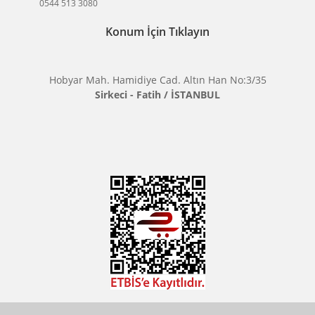
haberdar olun.
BİKAMERA.COM
ÖZEL SAYFALAR
KATEGORİLER
MARKALARIMIZ
Aklınıza Takılan Sorular