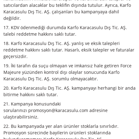
veriler Karfo Karacasulu Dış Tic. AŞ. tarafından sadece bu
promosyon için kullanılacaktır. Karfo Karacasulu Dış Tic. AS
toplanan verilerin sıkı bir gizlilik ile saklanacağını, transfer
edilmeyeceğini, satılmayacağını, kiralanmayacağını ve rek
amaçlı kullanılmayacağını taahhüt eder.
14. Kayıt işleminin ardından katılımcı, kampanya formund
belirttiği GSM numarasına talebin alındığını bildiren otom
bir SMS alacaktır.
15. Para transferi süresi başvurunuzun onaylandığı günd
itibaren 30 iş günü alabilir. Para transferi sırasında hesab
olduğu banka, bankanız ile aranızdaki sözleşmeye göre kes
yapabilir. Herhangi bir kesinti durumunda lütfen bankanı
görüşünüz. Yapılacak muhtemel kesintiler tamamen bank
ile ilgili olup Karfo Karacasulu Dış Tic. AŞ. kontrolü dışında
16. Nikon Türkiye Kış Kampanyası yalnızca orijinal alıcı içi
kullanılabilir. Firmalar, kuruluşlar ve kurumlardan talepler
satıcılardan alacaklar bu teklifin dışında tutulur. Ayrıca, Ka
Karacasulu Dış Tic. AŞ. çalışanları bu kampanyaya dahil