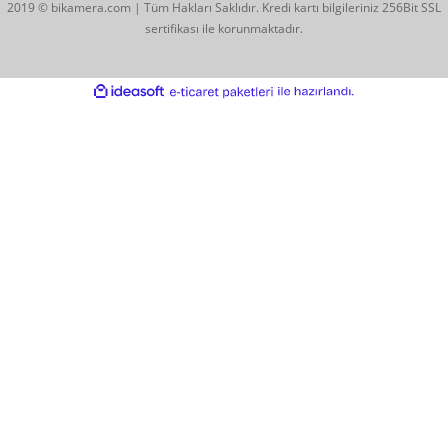
E-posta gönderin
info@bikamera.com
Çözüm Merkezimizi Arayın
0544 513 3080
Konum İçin Tıklayın
Hobyar Mah. Hamidiye Cad. Altın Han No:3/35
Sirkeci - Fatih / İSTANBUL