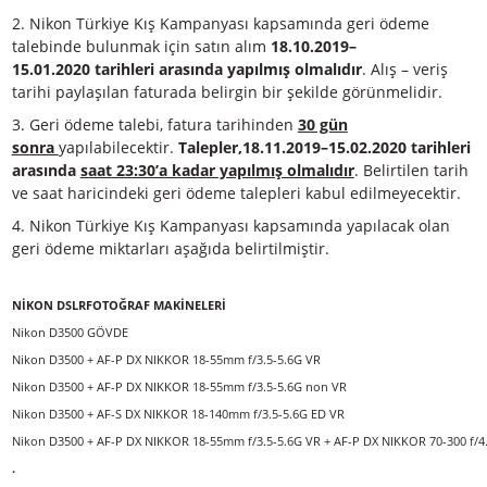
yürütülmektedir. Önceden belirtilmiş miktarların müşteri
iade edilmesi esasına dayanmaktadır.
2.
Nikon Türkiye Kış Kampanyası kapsamında geri ödeme
talebinde bulunmak için satın alım
18.10.2019–
15.01.2020
tarihleri arasında yapılmış olmalıdır
. Alış – veri
tarihi paylaşılan faturada belirgin bir şekilde görünmelidir
3.
Geri ödeme talebi, fatura tarihinden
30 gün
sonra
yapılabilecektir.
Talepler,18.11.2019–15.02.2020
tari
arasında
saat 23:30’a kadar yapılmış olmalıdır
. Belirtilen 
ve saat haricindeki geri ödeme talepleri kabul edilmeyecek
4.
Nikon Türkiye Kış Kampanyası kapsamında yapılacak ol
geri ödeme miktarları aşağıda belirtilmiştir.
NİKON DSLRFOTOĞRAF MAKİNELERİ
Nikon D3500 GÖVDE
Nikon D3500 + AF-P DX NIKKOR 18-55mm f/3.5-5.6G VR
Nikon D3500 + AF-P DX NIKKOR 18-55mm f/3.5-5.6G non VR