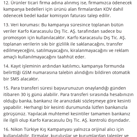
9. Geri ödeme talebinde bulunmak için, katılımcılar çevrim i
başvuru formunda yıldız ile işaretli alanları doğru şekilde
doldurmalıdır. Adı Soyadı ve banka detayları, paranın akta
ve katılımcının kimliğini doğrulamak için gereklidir. E-post
adresi ise katılımcı ile iletişim içinde bulunmak için gerekli
Ürün seri numarası Karacasulu Dış Tic. AŞ. tarafından kon
edilecektir. Ayrıca katılımcı üzerinde seri numarası belirtil
ürünle ilgili faturayı tam ve okunaklı şekilde yüklemiş olma
10. Tek bir faturada bulunan birden fazla ürün için ayrı ay
geri ödeme talebinde bulunulmalıdır.
11. Fatura üzerindeki isim ile geri ödeme talep edilen ban
hesabı eşleşmelidir. Müşteri ve hesap bilgilerinin eşleşmed
durumlarda geri ödeme yapılamayacaktır.
12. Ürünler ticari firma adına alınmış ise, firmamızca öde
kampanya bedelleri için ürünü alan firmalardan KDV dahil
ödenecek bedel kadar komisyon faturası talep edilir.
13. Veri koruması: Bu kampanya süresince toplanan bütü