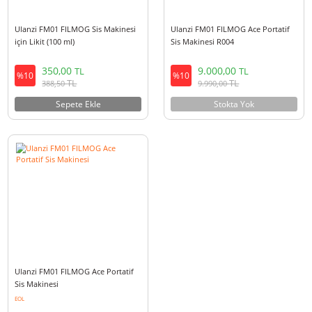
Ulanzi FM01 FILMOG Sis Makinesi
Ulanzi FM01 FILMOG Ace Porta
için Likit (100 ml)
Sis Makinesi R004
350,00
9.000,00
TL
TL
%10
%10
TL
TL
388,50
9.990,00
Sepete Ekle
Stokta Yok