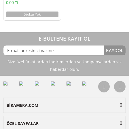
Ulanzi FM01 FILMOG Ace Portatif
Sis Makinesi
EOL
0,00
TL
Stokta Yok
E-BÜLTENE KAYIT OL
KAY
Size özel fırsatlardan indirimlerden ve kampanyalardan 
haberdar olun.