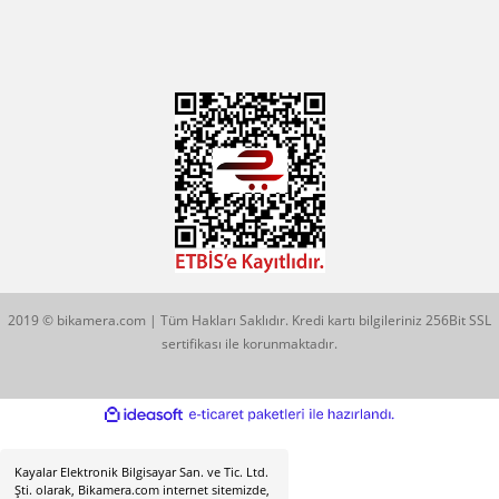
0544 513 3080
Konum İçin Tıklayın
Hobyar Mah. Hamidiye Cad. Altın Han No:3/35
Sirkeci - Fatih / İSTANBUL