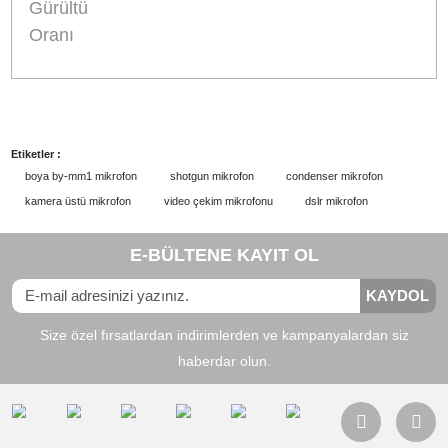
(süper kalp şekilli)
Cardiodid'den daha dar bir ön alış alanı vardır ancak ta
arkada da dar bir alandan gelen sesleri alır, arkada iki ö
noktası vardır. Ana ses kaynağı ile beraber mekandan
yansıyan ambiyansı da hafifçe almak için idealdir.
Orijinal Ürün Garantisi
Orijinal ürün sorgulaması için
bu linke tıklayınız.
Uyumlu
:
Kamera, Telefon/Tablet,
Cihaz
Bilgisayar, Ses Kayıt Cihazı