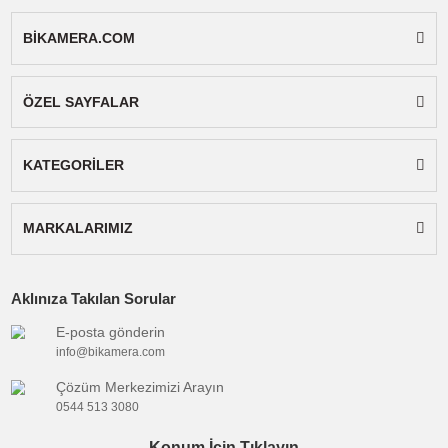
Kutupsal
:
Supercardioid
Desen
Bağlantı
:
Kablolu
Şekli
Mikrofon
:
Shotgun
Tipi
Mikrofon
:
Tekli Mikrofon
Sayısı
Güç
:
Diğer
Bağlantı
:
3.5mm
Konnektörü