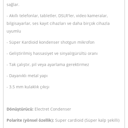
Aynı Gün Kargo
Ürün Bilgisi
Yorumlar
Taksit Seçenekleri
Boya BY-MM1+ Condenser Shotgun Mikrofon / BY-MM
Boya BY-MM1+ daha düşük gürültü ve daha yüksek
hassasiyet sağlayan geliştirilmiş süper kardioid yönlü
kondenser shotgun mikrofonudur.
Akıllı telefonlarınızda, tabletlerinizde, dslr ve video
kameralarınızda, bilgisayarlarınızda ve daha birçok ciha
kullanabileceğiniz bir mikrofondur.