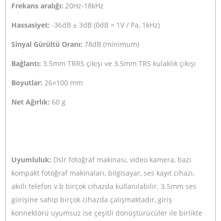
Tak çalıştır özelliği ve pil gerektirmeyen yapısı sayesinde
BY-MM1+ mobil gazeteciler, vlogger ile youtuberlar ve h
amaçlı video çekenler için mükemmel bir ses çözümüdür
BY-MM1+, kompakt ve sağlam bir alüminyum gövdeye sa
olmasına rağmen, kayıt sırasında cihazınıza fazla ağırlık
yapmayacaktır.
3.5mm kulaklık çıkışı sayesinde, telefonlarda yaptığınız
kaydı dinlerken mikrofonu çıkartmanıza gerek kalmaz.
Ayrıca canlı ses izleme özelliği bulunan uygulamalarla
kullanırken mikrofonun sesini canlı olarak duyabilirsiniz.
Sökülebilir Rycote® Lyre® şok yuvası, titreşimlerden ve
kamera kullanımından kaynaklanan gürültüyü etkili bir
şekilde ortadan kaldırarak güvenilir ve sağlam bir yapı