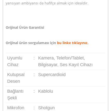
Polarite (yönsel özellik):
Super cardioid (Süper kalp şekil
Frekans aralığı:
20Hz-18kHz
Hassasiyet:
-36dB ± 3dB (0dB = 1V / Pa, 1kHz)
Sinyal Gürültü Oranı:
78dB (minimum)
Bağlantı:
3.5mm TRRS çıkışı ve 3.5mm TRS kulaklık çıkışı
Boyutlar:
26×100 mm
Net Ağırlık:
60 g
Uyumluluk:
Dslr fotoğraf makinası, video kamera, bazı
kompakt fotoğraf makinaları, bilgisayar, ses kayıt cihazı,