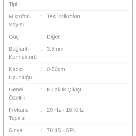
akıllı telefon v.b birçok cihazda kullanılabilir. 3.5mm ses
giirişine sahip birçok cihazda çalışmaktadır, giriş
konnektörü uyumsuz ise çeşitli dönüştürücüler ile birlikt
de kullanılabilir.
Not:
Kutu içeriğinde telefon ve diğer cihazlarda kullanı
üzere 2 adet ara bağlantı kablosu mevcuttur.
Paket İçeriği:
BY-MM1+ Mikrofon, rüzgar kesici tüy,
mikrofon süngeri, taşıma kılıfı, 1 adet TRRS konnektör, 1
adet TRS konnektör, şok emici bağlantı aparatı, ingilizce
kullanım kılavuzu.
SUPER CARDİODİD MİKROFON NEDİR?:
Supercardioid