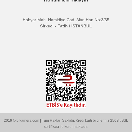
Kablo
:
0-50cm
Uzunluğu
Genel
:
Kulaklık Çıkışı
Özellik
Frekans
:
20 Hz - 18 KHz
Tepkisi
Sinyal
:
78 dB - SPL
Gürültü
Oranı
Bu ürünün fiyat bilgisi, resim, ürün açıklamalarında ve diğer
konularda yetersiz gördüğünüz noktaları öneri formunu kullanarak
Bu ürüne ilk yorumu siz yapın!
Etiketler :
tarafımıza iletebilirsiniz.
boya by-mm1 mikrofon
shotgun mikrofon
condenser mikrofon