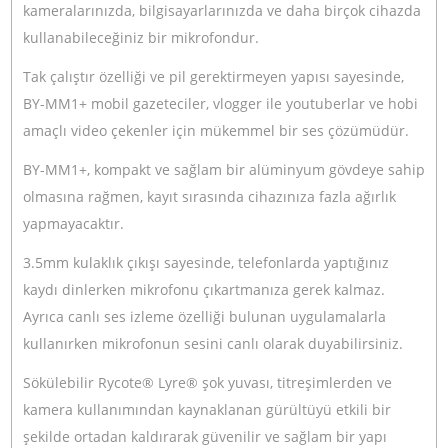
Stok Kodu
BOYA BY-MM1+ MICROPHONE
Stok Durumu
Stokta Var
GTIN
6971008025354
1.664,90 TL
%10
indirim
1.499,90 TL
165 TL Kazanç
NAKİT / HAVALE:
1.469,90 TL
*
419,41 TL
den başlayan taksit
Sepete Ekle
Hemen Al
Bu ürünü satın alarak
37498
puan kazanabilirsiniz.
Boya Türkiye Distribütörü
Bikamera, Boya Türkiye resmi distribütörü online satış mağazasıdır. Tüm
Boya marka ürünler 2 yıl resmi garanti kapsamındadır.