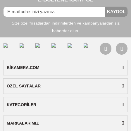
Hızlı Çıkarılan Portre Çekimi Metal Pil Kapağı:
Arka manyetik toka tasarımı, çok işlevli manyeti
aksesuarlara takılabilir.
Portre ve Manzara Modu Kolayca Geçiş Yapın:
Kamerayı çıkarın, çevirin ve basın; geçişi hızlı b
şekilde tamamlayabilirsiniz.
Malzeme:
Uzun süre kullanım için dayanıklı,
yüksek kaliteli Alüminyum alaşımdan yapılmıştır
Özellikler
Marka/model:
Ulanzi OA-16
Materyal:
Alüminyum