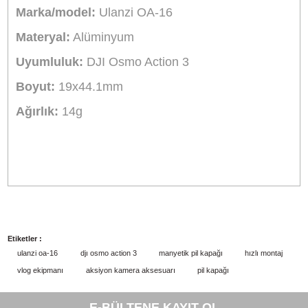
manyetik aksesuarlara kolayca takılabilir.
Portre ve Manzara Modu Geçişi
:
Kamerayı çıkarın, çevirin ve basın; g
hızlı bir şekilde tamamlayabilirsiniz.
Dayanıklı Alüminyum Alaşım
:
Uzun süre kullanım için dayanıklı, yüks
kaliteli alüminyum alaşımdan yapılmıştır.
Kompakt ve Hafif Tasarım
:
Sadece 14g ağırlığında ve 19x44.1mm
boyutlarında, taşınabilirlik ve kullanım kolaylığı sunar.
Aynı Gün Kargo
Ürün Bilgisi
Yorumlar
Taksit Seçenekleri
Ulanzi OA-16 DJI Osmo Action 3 için Manyet
Pil Kapağı