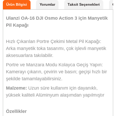
Stok Kodu
ULANZİ 3248
Stok Durumu
Stokta Var
GTIN
6975357301183
Garanti Süresi
24 Ay
1.054,50 TL
%10
indirim
950,00 TL
104 TL Kazanç
NAKİT / HAVALE:
931,00 TL
*
265,64 TL
den başlayan taksit
Sepete Ekle
Hemen Al
Bu ürünü satın alarak
23750
puan kazanabilirsiniz.
Öne çıkan özellikler:
Manyetik Hızlı Montaj
:
Arka manyetik toka tasarımı sayesinde, çok işlev