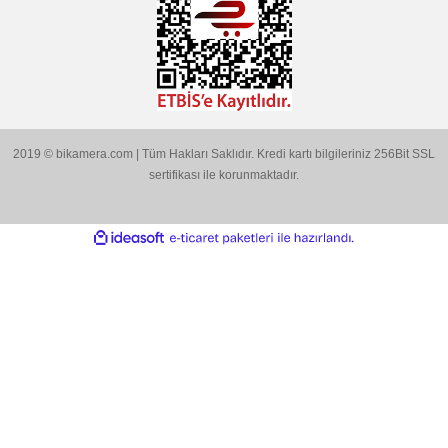
Ürün bilgilerinde hatalar bulunuyor.
Size özel fırsatlardan indirimlerden ve kampanyalardan si
Ürün fiyatı diğer sitelerden daha pahalı.
haberdar olun.
Bu ürüne benzer farklı alternatifler olmalı.
BİKAMERA.COM
Gönder
ÖZEL SAYFALAR
KATEGORİLER
MARKALARIMIZ