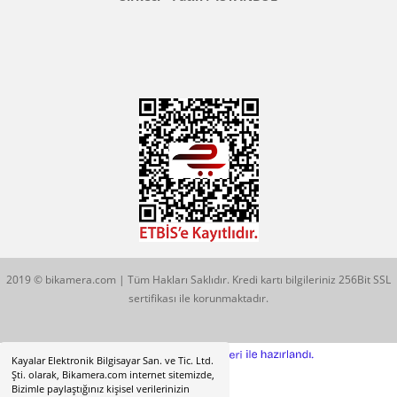
Konum İçin Tıklayın
Hobyar Mah. Hamidiye Cad. Altın Han No:3/35
Sirkeci - Fatih / İSTANBUL