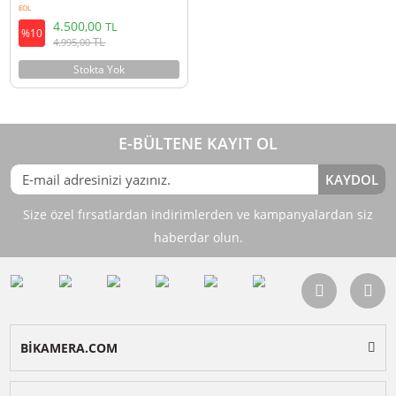
Ulanzi VS01 3 Üst Uzatma Kollu
VESA Monitor Stand T051
EOL
4.500,00
TL
%10
TL
4.995,00
Stokta Yok
E-BÜLTENE KAYIT OL
KAY
Size özel fırsatlardan indirimlerden ve kampanyalardan 
haberdar olun.