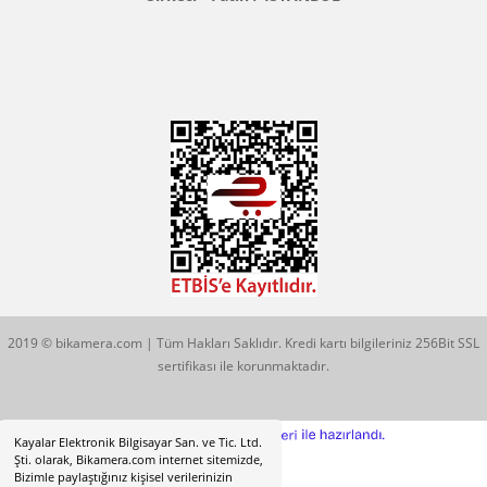
Konum İçin Tıklayın
Hobyar Mah. Hamidiye Cad. Altın Han No:3/35
Sirkeci - Fatih / İSTANBUL