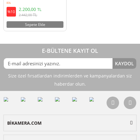
Ulanzi R075 Sol-Sağ Universal
Ahşap Tutacak
EOL
2.200,00
TL
%10
TL
2.442,00
Sepete Ekle
E-BÜLTENE KAYIT OL
KAY
Size özel fırsatlardan indirimlerden ve kampanyalardan 
haberdar olun.