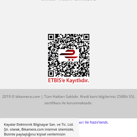
Konum İçin Tıklayın
Hobyar Mah. Hamidiye Cad. Altın Han No:3/35
Sirkeci - Fatih / İSTANBUL