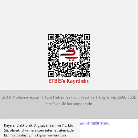
Konum İçin Tıklayın
Hobyar Mah. Hamidiye Cad. Altın Han No:3/35
Sirkeci - Fatih / İSTANBUL