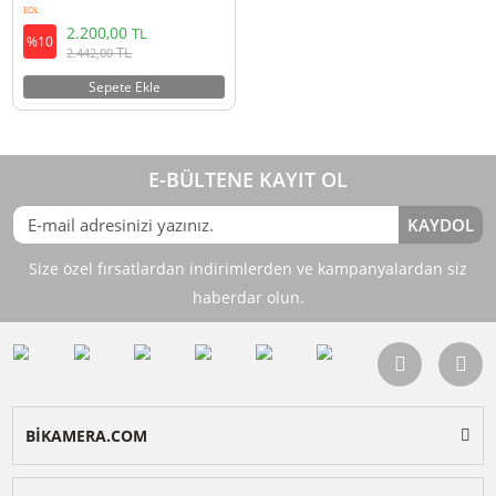
Ulanzi R075 Sol-Sağ Universal
Ahşap Tutacak
EOL
2.200,00
TL
%10
TL
2.442,00
Sepete Ekle
E-BÜLTENE KAYIT OL
KAY
Size özel fırsatlardan indirimlerden ve kampanyalardan 
haberdar olun.