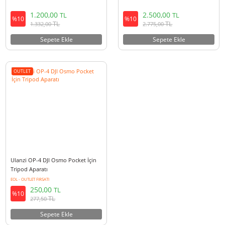
Ulanzi TT37 Tripod Kafası için Mini
Ulanzi Zero F38 Uyumlu Quick
Dengeleyici Taban
Release 1/4'' Orta Çubuk
1.200,00
2.500,00
TL
TL
%10
%10
TL
TL
1.332,00
2.775,00
Sepete Ekle
Sepete Ekle
OUTLET
Ulanzi OP-4 DJI Osmo Pocket İçin
Tripod Aparatı
EOL - OUTLET FIRSATI