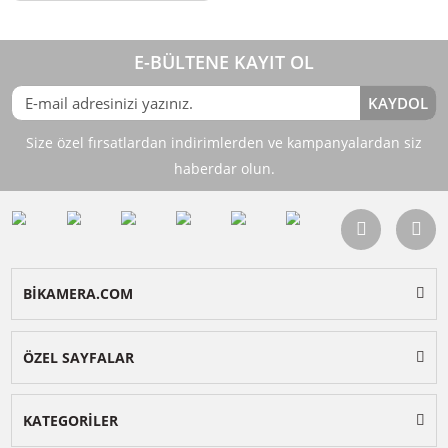
250,00
TL
%10
TL
277,50
Sepete Ekle
E-BÜLTENE KAYIT OL
KAY
Size özel fırsatlardan indirimlerden ve kampanyalardan 
haberdar olun.
BİKAMERA.COM