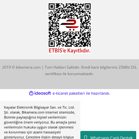
Hobyar Mah. Hamidiye Cad. Altın Han No:3/35
Sirkeci - Fatih / İSTANBUL
2019 © bikamera.com | Tüm Hakları Saklıdır. Kredi kartı bilgileriniz 256