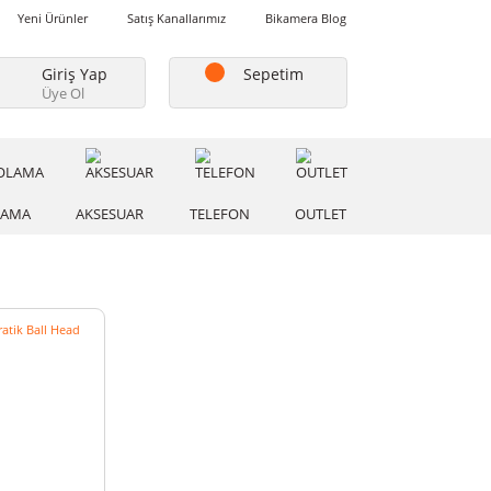
Favorilerim
Yeni Ürünler
Satış Kanallarımız
Bikamera Blo
Giriş Yap
Sepetim
Üye Ol
A
DEPOLAMA
AKSESUAR
TELEFON
OUTLE