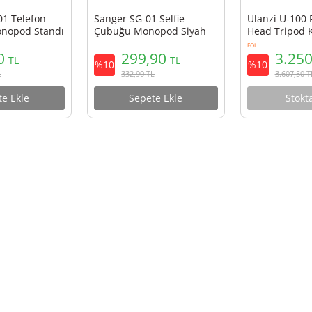
r SG-S01 Telefon
Sanger SG-01 Selfie
d ve Monopod Standı
Çubuğu Monopod Siyah
99,90
299,90
TL
TL
%10
110,90
TL
332,90
TL
Sepete Ekle
Sepete Ekle