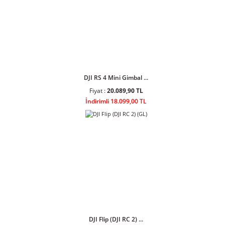
Dji Osmo Action 5 Pr ...
Fiyat :
31.744,90 TL
İndirimli 28.599,00 TL