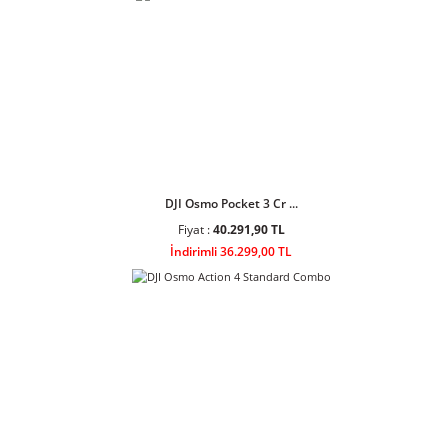
DJI Lito X1 Fly More ...
Fiyat :
53.500,90 TL
İndirimli 48.199,00 TL