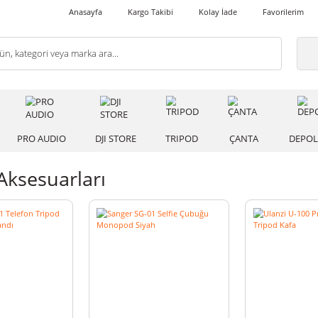
Anasayfa
Kargo Takibi
Kolay İade
 IŞIK
PRO AUDIO
DJI STORE
TRIPOD
ÇANT
pod Aksesuarları