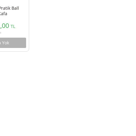
Ulanzi U-100 Pratik Ball
Head Tripod Kafa
EOL
3.250,00
TL
%10
3.607,50
TL
Stokta Yok