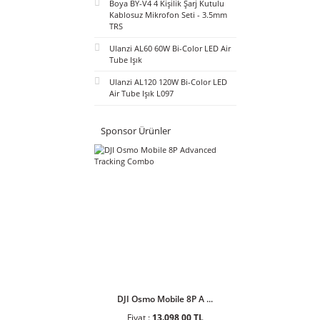
Seti - Beyaz
Boya K3 RGB Aydınlatmalı
Condenser USB Mikrofon
Boya BY-V4 4 Kişilik Şarj Kutulu
Kablosuz Mikrofon Seti - 3.5mm
TRS
Ulanzi AL60 60W Bi-Color LED Air
Tube Işık
Ulanzi AL120 120W Bi-Color LED
Air Tube Işık L097
Sponsor Ürünler