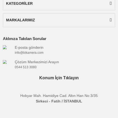
engeller. Standın alt kısmında standart 1/4" inç tripo
yuvası bulunmaktadır.
Uyumluluk:
55-85mm arası genişliğe sahip telefon
tablet v.b. cihazlar.
Paket İçeriği:
Telefon İçin Tripod ve Monopod Stan
Bu ürünün fiyat bilgisi, resim, ürün açıklamalarında ve diğer
konularda yetersiz gördüğünüz noktaları öneri formunu kullanarak
Bu ürüne ilk yorumu siz yapın!
Etiketler :
tarafımıza iletebilirsiniz.
tripod aksesuarları
sanger sg-s01
telefon tutucu
tripod stan
Görüş ve önerileriniz için teşekkür ederiz.
Yorum Yaz
telefon bağlama aparatı
sanger aksesuar
Ürün resmi kalitesiz, bozuk veya görüntülenemiyor.