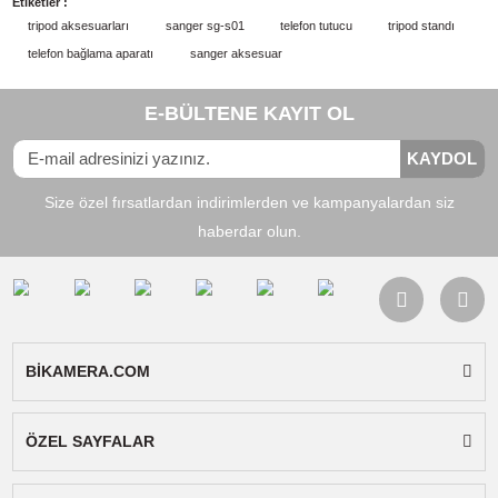
Aynı Gün Kargo
Ürün Bilgisi
Yorumlar
Taksit Seçenekleri
Ürün adı/kodu:
Telefon İçin Tripod ve Monopod Sta
Açıklama:
55-85mm genişliğe sahip cep telefonu, tab
gibi cihazlarınızı tripod veya monopod gibi aksesuarl
bağlamanızı sağlar. Yaylı sistem sayesinde cihazını
standa sağlam bir şekilde oturur, üst ve alt kısımda
bulunan yumuşak malzeme telefonunuzun çizilmes