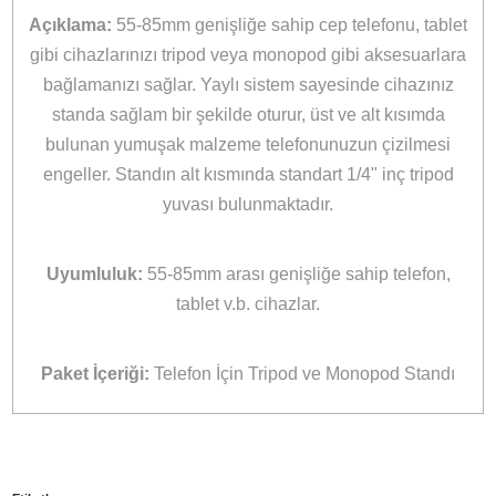
Stok Durumu
Stokta Var
GTIN
8699519906044
110,90 TL
%10
indirim
99,90 TL
11 TL Kazanç
NAKİT / HAVALE:
97,90 TL
*
27,93 TL
den başlayan taksit
Sepete Ekle
Hemen Al
Bu ürünü satın alarak
2498
puan kazanabilirsiniz.
Sanger Türkiye Distribütörü
Bikamera, Sanger Türkiye resmi distribütörü online satış mağazasıdır. T
Sanger marka ürünler resmi garanti kapsamındadır.