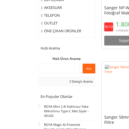
ÇANTA
DEPOLAMA
Sange
AKSESUAR
Fotoğ
TELEFON
OUTLET
%10
ÖNE ÇIKAN ÜRÜNLER
Hızlı Arama
Hızlı Ürün Arama
Ara
Detaylı Arama
En Populer Olanlar