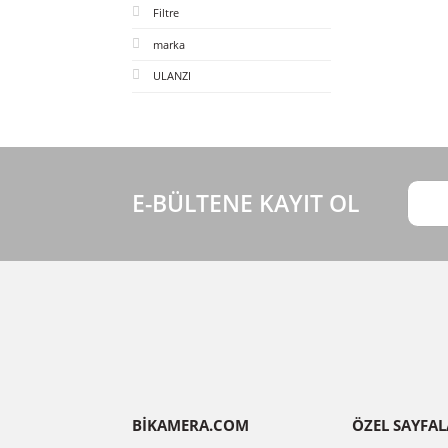
deneme formu
Tüm Sayfalar
Blog Kategorileri
Dji mavic 3 drone
Mikrofon
Drone
Filtre
marka
ULANZI