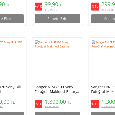
r 58mm CPL Polarize
Sanger SG-S01 Telefon
Tripod ve Monopod Standı
349,90
99,90
TL
TL
%10
388,40
TL
110,90
TL
Sepete Ekle
Sepete Ekle