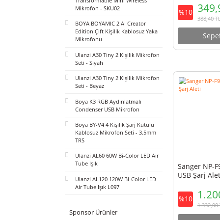
BOYA Mini 2 AI Kablosuz Yaka
Mikrofonu Type-C Mat Siyah -
SKU02
Sange
Filtre
BOYA Magic Al-Powered
Transformable Mini Wireless
Mikrofon - SKU02
%10
BOYA BOYAMIC 2 AI Creator
Edition Çift Kişilik Kablosuz Yaka
Mikrofonu
Ulanzi A30 Tiny 2 Kişilik Mikrofon
Seti - Siyah
Ulanzi A30 Tiny 2 Kişilik Mikrofon
Seti - Beyaz
Boya K3 RGB Aydınlatmalı
Condenser USB Mikrofon
Boya BY-V4 4 Kişilik Şarj Kutulu
Kablosuz Mikrofon Seti - 3.5mm
TRS