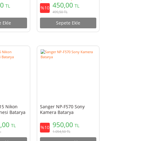
Sanger SG-01 Selfie
Sjcam İkili Şarj Aleti
Çubuğu Monopod Siyah
Sanger
SJ4000 - Hericam H4 Pro Uyumlu!
299,90
450,00
TL
TL
%10
%10
332,90
TL
499,50
TL
Sepete Ekle
Sepete Ekle