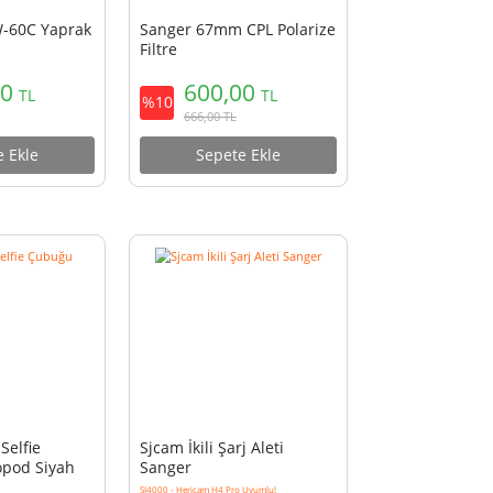
Canon İçin EW-60C Yaprak
Sanger 67mm CPL Polarize
Parasoley
Filtre
249,90
600,00
TL
TL
%10
%10
277,40
TL
666,00
TL
Sepete Ekle
Sepete Ekle