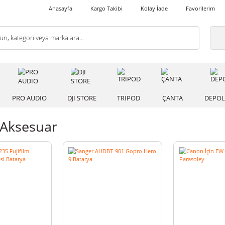
Anasayfa
Kargo Takibi
Kolay İade
 IŞIK
PRO AUDIO
DJI STORE
TRIPOD
ÇANT
ger Aksesuar