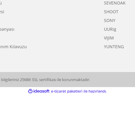
 Coşkusu
Drone
DJ
u Bayram
Aksiyon Kamera
H
otoğrafçılık Günü
Mobil Foto & Video
S
 Bayram
Aksesuar
A
 Cuma
Vlogger & Youtuber
C
Alışveriş Günleri
Elektronik
F
f Yarışmaları
F
onu Yıldızları
G
t
H
Kış Kampanyası
N
Dönüş
S
ler Günü
S
ra İadesi
S
Cuma
S