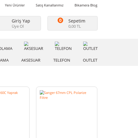
Favorilerim
Yeni Ürünler
Satış Kanallarımız
Bikamera Blo
0
Giriş Yap
Sepetim
Üye Ol
0,00 TL
A
DEPOLAMA
AKSESUAR
TELEFON
OUTLE