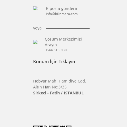
KAYDOL
ve kampanyalardan siz haberdar
olun.
ARKALARIMIZ
Aklınıza Takılan Sorular
OYA
E-posta gönderin
info@bikamera.com
LANZI
ALCAM
veya
MUTO