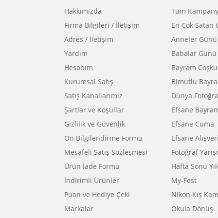
E-BÜLTENE KAYIT OL
BİKAMERA.COM
ÖZEL 
Hakkımızda
Tüm Ka
Firma Bilgileri / İletişim
En Çok 
Adres / İletişim
Annele
Yardım
Babala