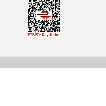
Çözüm Merkezimizi
I
Arayın
ERIGO
0544 513 3080
ANGER
Konum İçin Tıklayın
gimbalGear
e-Link
OCUS
Hobyar Mah. Hamidiye Cad.
Altın Han No:3/35
OTGA
Sirkeci - Fatih / İSTANBUL
P BATTERIES
ERICAM
IKON
anDisk
EVENOAK
HOOT
ONY