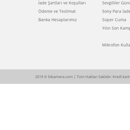
Hesabım
Bayram
Kurumsal Satış
Bimutl
Satış Kanallarımız
Dünya F
Şartlar ve Koşullar
Efsane
Gizlilik ve Güvenlik
Efsane
Ön Bilgilendirme Formu
Efsane 
Mesafeli Satış Sözleşmesi
Fotoğra
Ürün İade Formu
Hafta S
İndirimli Ürünler
My-Fes
Puan ve Hediye Çeki
Nikon 
Markalar
Okula 
İade Şartları ve Koşulları
Sevgili
Ödeme ve Teslimat
Sony Pa
Banka Hesaplarımız
Süper 