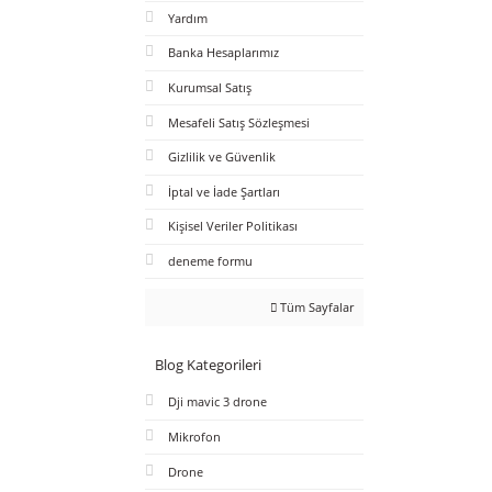
Sange
Panas
Batar
Sayfalar
%10
Dji Mavic 3 Fly More Combo
Drone
İletişim
Hakkımızda
Yardım
Banka Hesaplarımız
Kurumsal Satış
Mesafeli Satış Sözleşmesi
Gizlilik ve Güvenlik
İptal ve İade Şartları
Kişisel Veriler Politikası