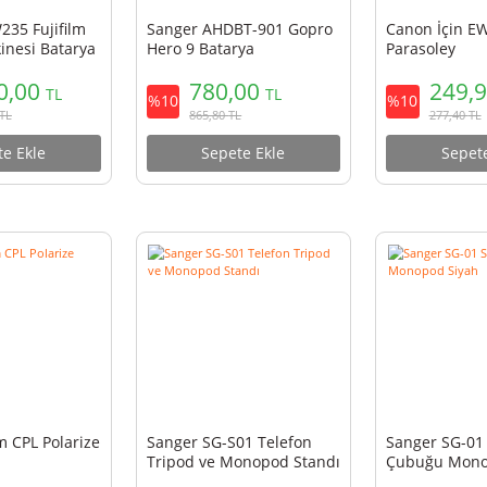
r NP-W235 Fujifilm
Sanger AHDBT-901 Gopro
raf Makinesi Batarya
Hero 9 Batarya
1.800,00
780,00
TL
TL
%10
1.998,00
TL
865,80
TL
Sepete Ekle
Sepete Ekle