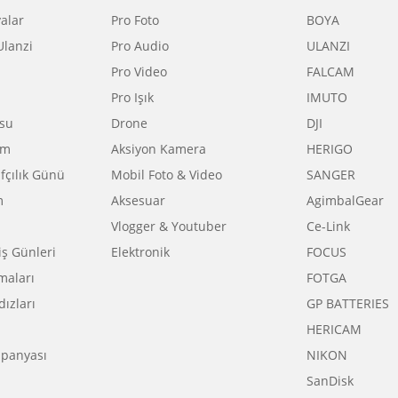
SAYFALAR
KATEGORİLER
M
mpanyalar
Pro Foto
B
Satan Ulanzi
Pro Audio
U
r Günü
Pro Video
F
r Günü
Pro Işık
I