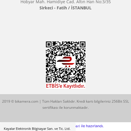
Çözüm Merkezimizi Arayın
0544 513 3080
Konum İçin Tıklayın
Hobyar Mah. Hamidiye Cad. Altın Han No:3/35
Sirkeci - Fatih / İSTANBUL