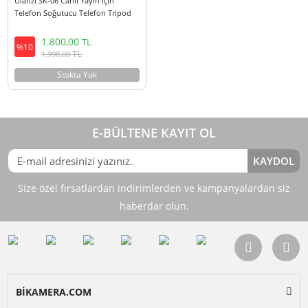
Ulanzi SK-06 Canlı Yayın İçin
Telefon Soğutucu Telefon Tripod
Masa Standı
1.800,00
TL
%10
TL
1.998,00
Stokta Yok
E-BÜLTENE KAYIT OL
KAY
Size özel fırsatlardan indirimlerden ve kampanyalardan 
haberdar olun.