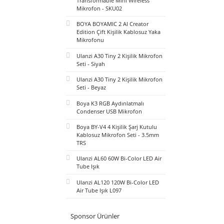
BOYA Mini 2 AI Kablosuz Yaka
Mikrofonu Type-C Mat Siyah -
SKU02
BOYA Magic Al-Powered
Transformable Mini Wireless
Mikrofon - SKU02
BOYA BOYAMIC 2 AI Creator
Edition Çift Kişilik Kablosuz Yaka
Mikrofonu
Ulanzi A30 Tiny 2 Kişilik Mikrofon
Seti - Siyah
Ulanzi A30 Tiny 2 Kişilik Mikrofon
Seti - Beyaz
Boya K3 RGB Aydınlatmalı
Condenser USB Mikrofon
Boya BY-V4 4 Kişilik Şarj Kutulu
Kablosuz Mikrofon Seti - 3.5mm
TRS