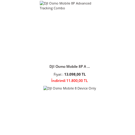
Ulanzi AL60 60W Bi-Color LED Air
Tube Işık
Ulanzi AL120 120W Bi-Color LED
Air Tube Işık L097
Sponsor Ürünler
DJI Osmo Mobile 8P A ...
Fiyat :
13.098,00 TL
İndirimli 11.800,00 TL