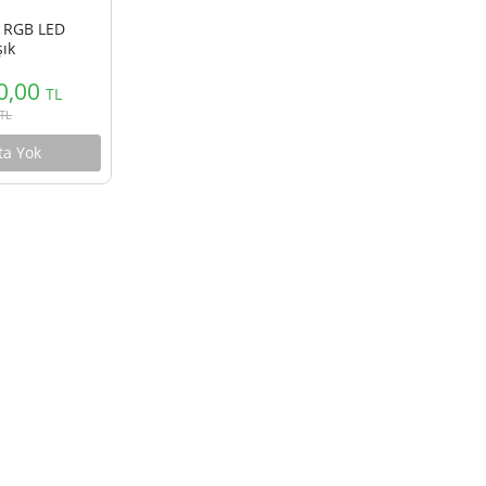
i LT003 RGB LED
Efekt Işık
4.500,00
TL
4.995,00
TL
Stokta Yok