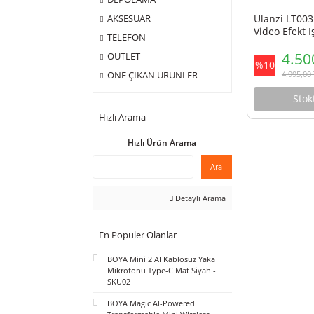
ÇANTA
DEPOLAMA
Ulanz
AKSESUAR
Video 
TELEFON
OUTLET
%10
ÖNE ÇIKAN ÜRÜNLER
Hızlı Arama
Hızlı Ürün Arama
Ara
Detaylı Arama
En Populer Olanlar