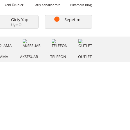
Favorilerim
Yeni Ürünler
Satış Kanallarımız
Bikamera Blo
Giriş Yap
Sepetim
Üye Ol
A
DEPOLAMA
AKSESUAR
TELEFON
OUTLE