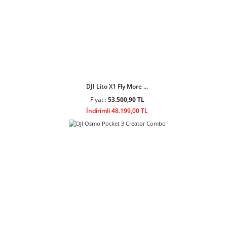
DJI Lito 1 Fly More ...
Fiyat :
34.408,90 TL
İndirimli 30.999,00 TL
DJI Lito X1 Fly More ...