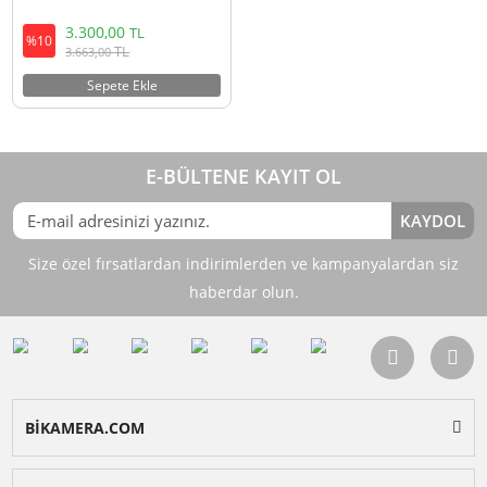
Ulanzi A100 İki Kişilik Kablosuz
Yaka Mikrofon Seti (Type-C ve
3.5mm TRS)
3.300,00
TL
%10
TL
3.663,00
Sepete Ekle
E-BÜLTENE KAYIT OL
KAY
Size özel fırsatlardan indirimlerden ve kampanyalardan 
haberdar olun.