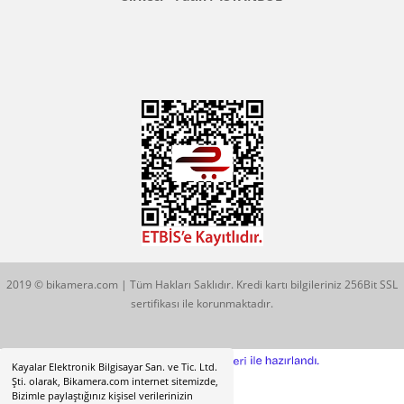
Konum İçin Tıklayın
Hobyar Mah. Hamidiye Cad. Altın Han No:3/35
Sirkeci - Fatih / İSTANBUL