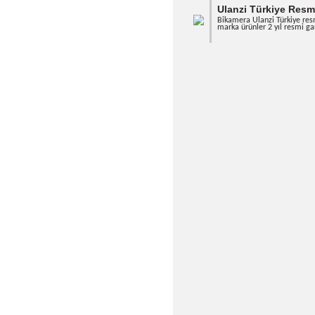
imkanı.
Yüksek Kalitel
Taşınabilir Ta
taşıyabilirsiniz.
Uzun Pil Ömr
Ulanzi 
Bikamera 
marka ürü