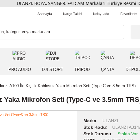
ULANZI, BOYA, SANGER, FALCAM Markaları Türkiye Re
Anasayfa
Kargo Takibi
Kolay İade
 IŞIK
PRO AUDIO
DJI STORE
TRIPOD
ÇANT
ları
Ulanzi A100 İki Kişilik Kablosuz Yaka Mikrofon Seti (Type-C 
ablosuz Yaka Mikrofon Seti (Type-C ve 3
Marka
ULA