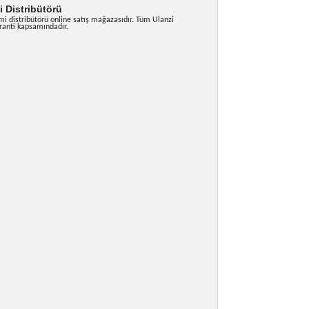
i Ses Kaydı
: Net ve profesyonel ses kaydı için tasarlandı.
sarım
: Hafif ve kompakt yapısı ile her zaman yanınızda
ü
: Uzun süreli çekimler için kesintisiz kullanım.
Türkiye Resmi Distribütörü
Ulanzi Türkiye resmi distribütörü online satış mağazasıdır. Tüm Ulanzi
nler 2 yıl resmi garanti kapsamındadır.