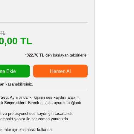
ULANZI A014A
Stokta Var
357304610
i
24 Ay
3.663,00 TL
m
3.300,00 TL
LE:
3.234,00 TL
*
922,76 TL
den başlayan taksitlerle!
Sepete Ekle
Hemen Al
 alarak
82500
puan kazanabilirsiniz.
blosuz Mikrofon Seti
: Aynı anda iki kişinin ses kaydını alabilir.
mm TRS Bağlantı Seçenekleri
: Birçok cihazla uyumlu bağlantı