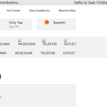
smi Distribütörü...
Hafta İ
Favorilerim
Yeni Ürünler
Satış Kanallarımız
Bikamera Blo
Giriş Yap
Sepetim
Üye Ol
A
DEPOLAMA
AKSESUAR
TELEFON
OUTLE
ve 3.5mm TRS)
.5mm TRS)
NZI