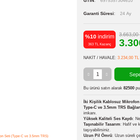
Stok Kodu
Stok Durumu
GTIN
6975
Garanti Süres
%10
indiri
363 TL Kazanç
NAKİT / HAVA
Bu ürünü satın
İki Kişilik Ka
Type-C ve 3.5