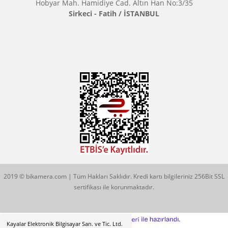
Çözüm Merkezimizi Arayın
0544 513 3080
Konum İçin Tıklayın
Hobyar Mah. Hamidiye Cad. Altın Han No:3/35
Sirkeci - Fatih / İSTANBUL