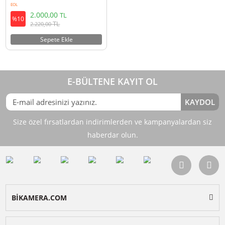
Ulanzi Iphone 11 Pro Metal Vlog
Çerçeve
EOL
2.000,00
TL
%10
TL
2.220,00
Sepete Ekle
E-BÜLTENE KAYIT OL
KAY
Size özel fırsatlardan indirimlerden ve kampanyalardan 
haberdar olun.