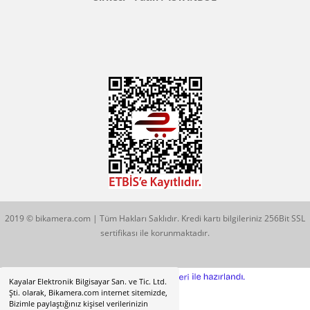
Konum İçin Tıklayın
Hobyar Mah. Hamidiye Cad. Altın Han No:3/35
Sirkeci - Fatih / İSTANBUL