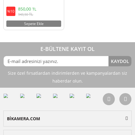
Ulanzi O-LOCK iPhone 15 Pro/Pro
Max İçin El Grip
850,00
TL
%10
TL
943,50
Sepete Ekle
E-BÜLTENE KAYIT OL
KAY
Size özel fırsatlardan indirimlerden ve kampanyalardan 
haberdar olun.