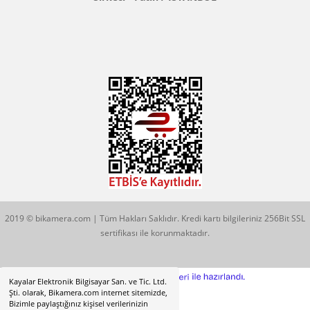
Konum İçin Tıklayın
Hobyar Mah. Hamidiye Cad. Altın Han No:3/35
Sirkeci - Fatih / İSTANBUL