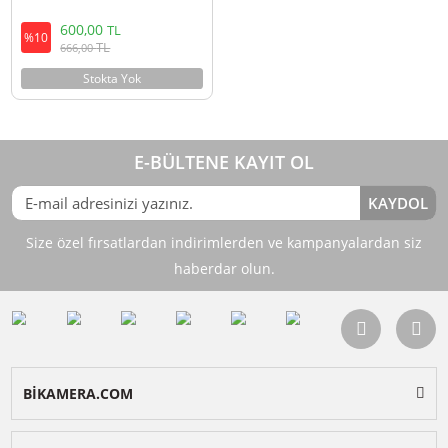
Ulanzi ST-06S Çok Fonksiyonlu
Telefon Tripod Standı
600,00
TL
%10
TL
666,00
Stokta Yok
E-BÜLTENE KAYIT OL
KAY
Size özel fırsatlardan indirimlerden ve kampanyalardan 
haberdar olun.