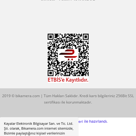
Konum İçin Tıklayın
Hobyar Mah. Hamidiye Cad. Altın Han No:3/35
Sirkeci - Fatih / İSTANBUL