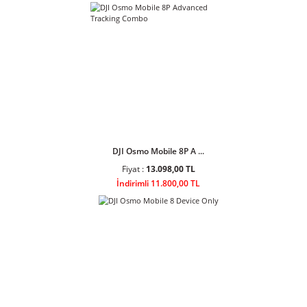
Ulanzi AL60 60W Bi-Color LED Air
Tube Işık
Ulanzi AL120 120W Bi-Color LED
Air Tube Işık L097
Sponsor Ürünler
DJI Osmo Mobile 8P A ...
Fiyat :
13.098,00 TL
İndirimli 11.800,00 TL