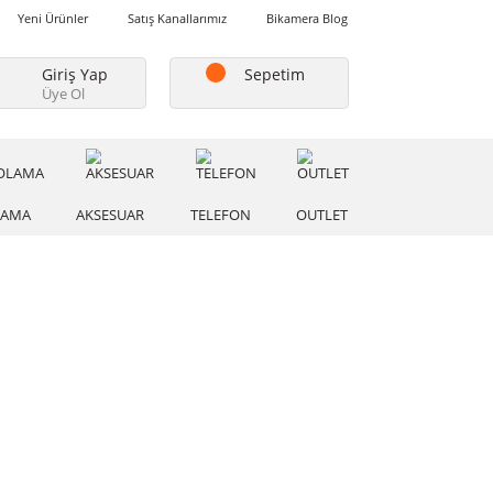
Favorilerim
Yeni Ürünler
Satış Kanallarımız
Bikamera Blo
Giriş Yap
Sepetim
Üye Ol
A
DEPOLAMA
AKSESUAR
TELEFON
OUTLE