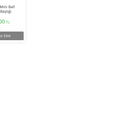
i BH01 Mini Ball
Tripod Başlığı
300,00
TL
333,00
TL
Sepete Ekle