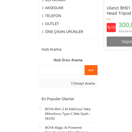
ÇANTA
DEPOLAMA
Ulanz
AKSESUAR
Head 
TELEFON
EOL
OUTLET
%10
ÖNE ÇIKAN ÜRÜNLER
Hızlı Arama
Hızlı Ürün Arama
Ara
Detaylı Arama
En Populer Olanlar