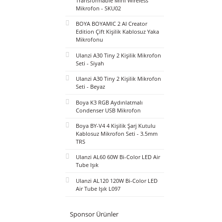
BOYA Mini 2 AI Kablosuz Yaka
Mikrofonu Type-C Mat Siyah -
SKU02
BOYA Magic Al-Powered
Transformable Mini Wireless
Mikrofon - SKU02
BOYA BOYAMIC 2 AI Creator
Edition Çift Kişilik Kablosuz Yaka
Mikrofonu
Ulanzi A30 Tiny 2 Kişilik Mikrofon
Seti - Siyah
Ulanzi A30 Tiny 2 Kişilik Mikrofon
Seti - Beyaz
Boya K3 RGB Aydınlatmalı
Condenser USB Mikrofon
Boya BY-V4 4 Kişilik Şarj Kutulu
Kablosuz Mikrofon Seti - 3.5mm
TRS