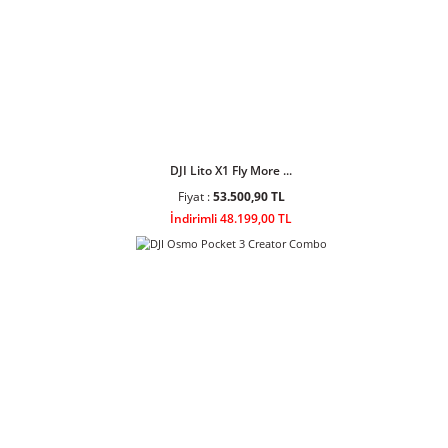
DJI Lito 1 Fly More ...
Fiyat :
34.408,90 TL
İndirimli 30.999,00 TL
DJI Lito X1 Fly More ...