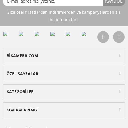
Stokta Yok
Stokta Yok
E-BÜLTENE KAYIT OL
KAY
Size özel fırsatlardan indirimlerden ve kampanyalardan 
haberdar olun.
BİKAMERA.COM
ÖZEL SAYFALAR