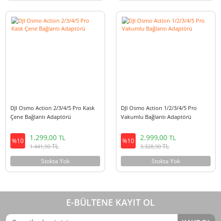
5.999,00
3.449,00
TL
TL
%10
%10
TL
TL
6.658,90
3.828,40
Stokta Yok
Stokta Yok
DJI Osmo Action 2/3/4/5 Pro Kask
DJI Osmo Action 1/2/3/4/5 Pro
Çene Bağlantı Adaptörü
Vakumlu Bağlantı Adaptörü
1.299,00
2.999,00
TL
TL
%10
%10
TL
TL
1.441,90
3.328,90