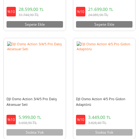
Dji Osmo Action 5 Pro Adventure
Dji Osmo Action 5 Pro Standa
Combo
Combo
28.599,00
21.699,00
TL
TL
%10
%10
TL
TL
31.744,90
24.085,90
Sepete Ekle
Sepete Ekle
DJI Osmo Action 3/4/5 Pro Dalış
DJI Osmo Action 4/5 Pro Gido
Aksesuar Seti
Adaptörü