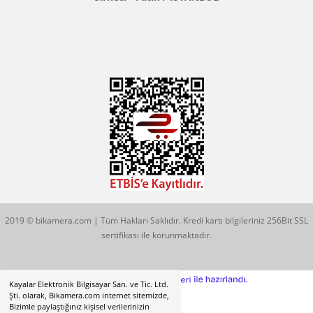
Konum İçin Tıklayın
Hobyar Mah. Hamidiye Cad. Altın Han No:3/35
Sirkeci - Fatih / İSTANBUL