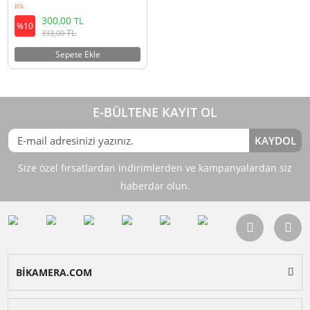
Ulanzi BH01 Mini Ball Head Tripod
Başlığı
EOL
300,00
TL
%10
TL
333,00
Sepete Ekle
E-BÜLTENE KAYIT OL
KAY
Size özel fırsatlardan indirimlerden ve kampanyalardan 
haberdar olun.