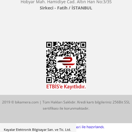
Çözüm Merkezimizi Arayın
0544 513 3080
Konum İçin Tıklayın
Hobyar Mah. Hamidiye Cad. Altın Han No:3/35
Sirkeci - Fatih / İSTANBUL