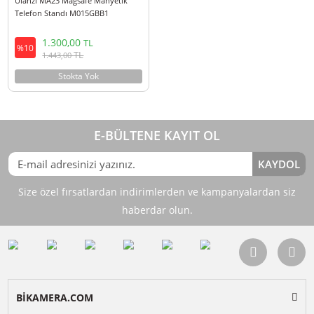
Ulanzi MA23 Magsafe Manyetik
Telefon Standı M015GBB1
1.300,00
TL
%10
TL
1.443,00
Stokta Yok
E-BÜLTENE KAYIT OL
KAY
Size özel fırsatlardan indirimlerden ve kampanyalardan 
haberdar olun.