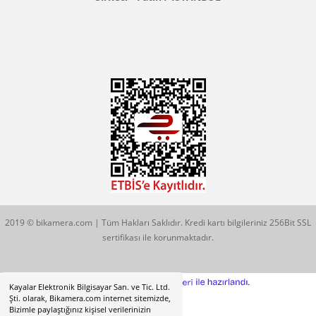
Konum İçin Tıklayın
Hobyar Mah. Hamidiye Cad. Altın Han No:3/35
Sirkeci - Fatih / İSTANBUL