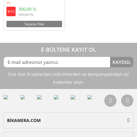
Ulanzi BH01 Mini Ball Head Tripod
Başlığı
EOL
300,00
TL
%10
TL
333,00
Sepete Ekle
E-BÜLTENE KAYIT OL
KAY
Size özel fırsatlardan indirimlerden ve kampanyalardan 
haberdar olun.