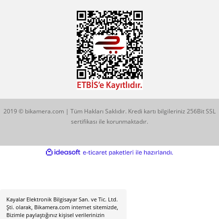
0544 513 3080
Konum İçin Tıklayın
Hobyar Mah. Hamidiye Cad. Altın Han No:3/35
Sirkeci - Fatih / İSTANBUL