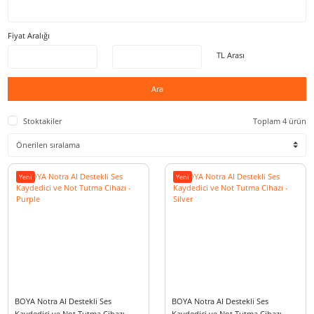
Stok Kodu
Fiyat Aralığı
TL Arası
Ara
Stoktakiler
Toplam 
Yeni
Yeni