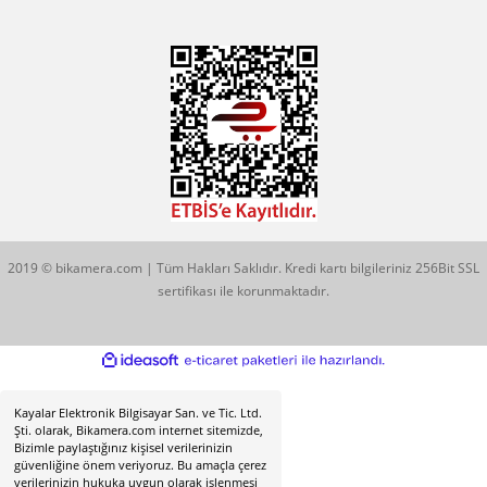
Konum İçin Tıklayın
Hobyar Mah. Hamidiye Cad. Altın Han No:3/35
Sirkeci - Fatih / İSTANBUL