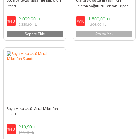
Boya BY-BA20 Masa Tipi Mikrofon
Ulanzi SK-06 Canlı Yayın İçin
Standı
Telefon Soğutucu Telefon Tri
Masa Standı
2.099,90
1.800,00
TL
TL
%10
%10
TL
TL
2.330,90
1.998,00
Sepete Ekle
Stokta Yok
Boya Masa Üstü Metal Mikrofon