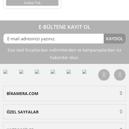
Standı
219,90
TL
%10
TL
244,10
Stokta Yok
E-BÜLTENE KAYIT OL
KAY
Size özel fırsatlardan indirimlerden ve kampanyalardan 
haberdar olun.