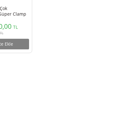
i CU03 Çok
iyonlu Süper Clamp
4.500,00
TL
4.995,00
TL
Sepete Ekle