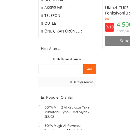
ÇANTA
DEPOLAMA
Ulanz
AKSESUAR
Fonks
TELEFON
C027
EOL
OUTLET
%10
ÖNE ÇIKAN ÜRÜNLER
Hızlı Arama
Hızlı Ürün Arama
Ara
Detaylı Arama
En Populer Olanlar