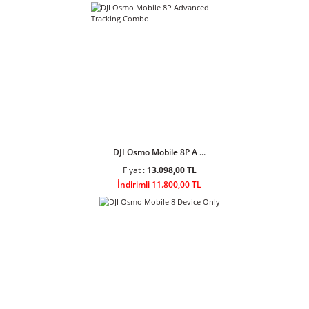
Ulanzi AL60 60W Bi-Color LED Air
Tube Işık
Ulanzi AL120 120W Bi-Color LED
Air Tube Işık L097
Sponsor Ürünler
DJI Osmo Mobile 8P A ...
Fiyat :
13.098,00 TL
İndirimli 11.800,00 TL