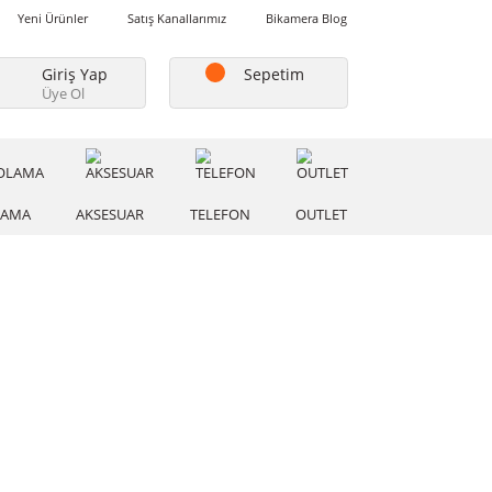
Favorilerim
Yeni Ürünler
Satış Kanallarımız
Bikamera Blo
Giriş Yap
Sepetim
Üye Ol
A
DEPOLAMA
AKSESUAR
TELEFON
OUTLE