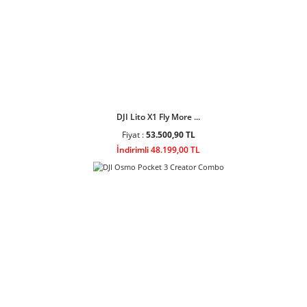
DJI Lito 1 Fly More ...
Fiyat :
34.408,90 TL
İndirimli 30.999,00 TL
DJI Lito X1 Fly More ...