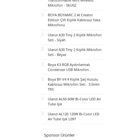
BOYA Mini 2 AI Kablosuz Yaka
Mikrofonu Type-C Mat Siyah -
SKU02
BOYA Magic Al-Powered
Transformable Mini Wireless
Mikrofon - SKU02
BOYA BOYAMIC 2 AI Creator
Edition Çift Kişilik Kablosuz Yaka
Mikrofonu
Ulanzi A30 Tiny 2 Kişilik Mikrofon
Seti - Siyah
Ulanzi A30 Tiny 2 Kişilik Mikrofon
Seti - Beyaz
Boya K3 RGB Aydınlatmalı
Condenser USB Mikrofon
Boya BY-V4 4 Kişilik Şarj Kutulu
Kablosuz Mikrofon Seti - 3.5mm
TRS