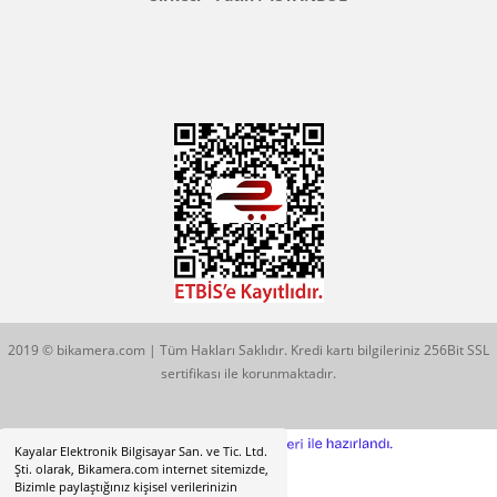
Konum İçin Tıklayın
Hobyar Mah. Hamidiye Cad. Altın Han No:3/35
Sirkeci - Fatih / İSTANBUL