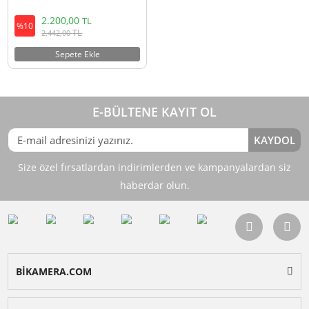
Ulanzi PK-03 DJI Osmo Pocket 3
İçin Manyetik ND Filtre Kiti
2.200,00
TL
%10
TL
2.442,00
Sepete Ekle
E-BÜLTENE KAYIT OL
KAY
Size özel fırsatlardan indirimlerden ve kampanyalardan 
haberdar olun.