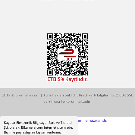
Konum İçin Tıklayın
Hobyar Mah. Hamidiye Cad. Altın Han No:3/35
Sirkeci - Fatih / İSTANBUL