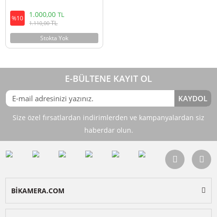
Ulanzi MT-34 Çok Fonksiyonlu
Uzatılabilir Tripod
1.000,00
TL
%10
TL
1.110,00
Stokta Yok
E-BÜLTENE KAYIT OL
KAY
Size özel fırsatlardan indirimlerden ve kampanyalardan 
haberdar olun.