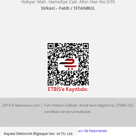
Çözüm Merkezimizi Arayın
0544 513 3080
Konum İçin Tıklayın
Hobyar Mah. Hamidiye Cad. Altın Han No:3/35
Sirkeci - Fatih / İSTANBUL