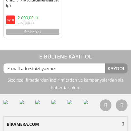
Ulanzi L1 Pro Su Geçirmez Mini Led
Işık
2.000,00
TL
%10
TL
2.220,00
Stokta Yok
E-BÜLTENE KAYIT OL
KAY
Size özel fırsatlardan indirimlerden ve kampanyalardan 
haberdar olun.