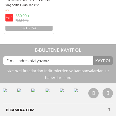
Ulanzi GP-5 Hero 5/6/7/8 Uyumlu
Vlog Selfie Ekran Yansıtıcı
EOL
650,00
TL
%10
TL
721,50
Stokta Yok
E-BÜLTENE KAYIT OL
KAY
Size özel fırsatlardan indirimlerden ve kampanyalardan 
haberdar olun.