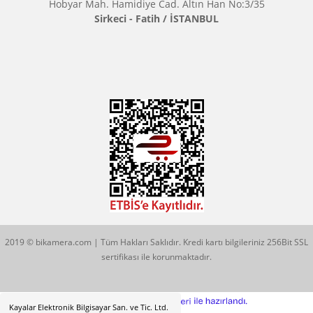
Çözüm Merkezimizi Arayın
0544 513 3080
Konum İçin Tıklayın
Hobyar Mah. Hamidiye Cad. Altın Han No:3/35
Sirkeci - Fatih / İSTANBUL