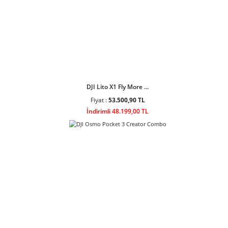
DJI Lito 1 Fly More ...
Fiyat :
34.408,90 TL
İndirimli 30.999,00 TL
DJI Lito X1 Fly More ...