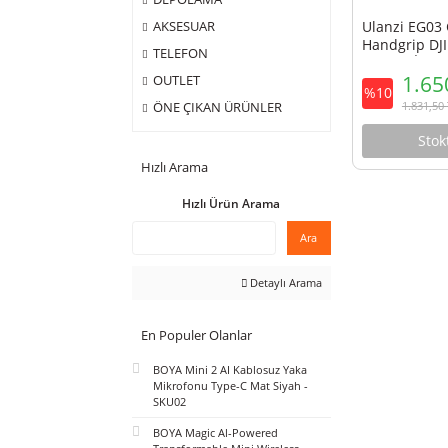
ÇANTA
DEPOLAMA
Ulanz
AKSESUAR
Handg
TELEFON
Serile
OUTLET
%10
ÖNE ÇIKAN ÜRÜNLER
Hızlı Arama
Hızlı Ürün Arama
Ara
Detaylı Arama
En Populer Olanlar