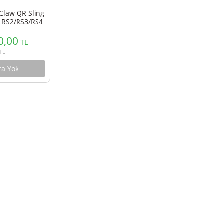
i EG03 Claw QR Sling
rip DJI RS2/RS3/RS4
ri İçin E008GBB1
1.650,00
TL
1.831,50
TL
Stokta Yok