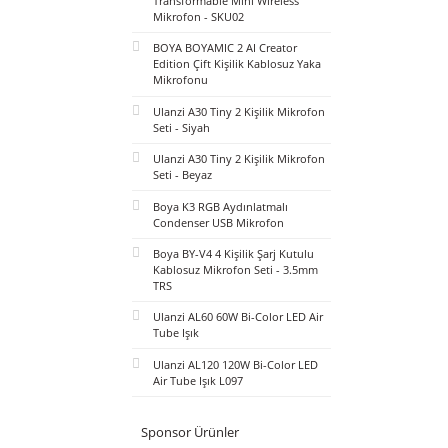
BOYA Mini 2 AI Kablosuz Yaka
Mikrofonu Type-C Mat Siyah -
SKU02
BOYA Magic Al-Powered
Transformable Mini Wireless
Mikrofon - SKU02
BOYA BOYAMIC 2 AI Creator
Edition Çift Kişilik Kablosuz Yaka
Mikrofonu
Ulanzi A30 Tiny 2 Kişilik Mikrofon
Seti - Siyah
Ulanzi A30 Tiny 2 Kişilik Mikrofon
Seti - Beyaz
Boya K3 RGB Aydınlatmalı
Condenser USB Mikrofon
Boya BY-V4 4 Kişilik Şarj Kutulu
Kablosuz Mikrofon Seti - 3.5mm
TRS