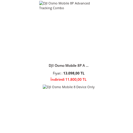
Ulanzi AL60 60W Bi-Color LED Air
Tube Işık
Ulanzi AL120 120W Bi-Color LED
Air Tube Işık L097
Sponsor Ürünler
DJI Osmo Mobile 8P A ...
Fiyat :
13.098,00 TL
İndirimli 11.800,00 TL