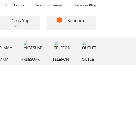
Favorilerim
Yeni Ürünler
Satış Kanallarımız
Bikamera Blo
Giriş Yap
Sepetim
Üye Ol
A
DEPOLAMA
AKSESUAR
TELEFON
OUTLE