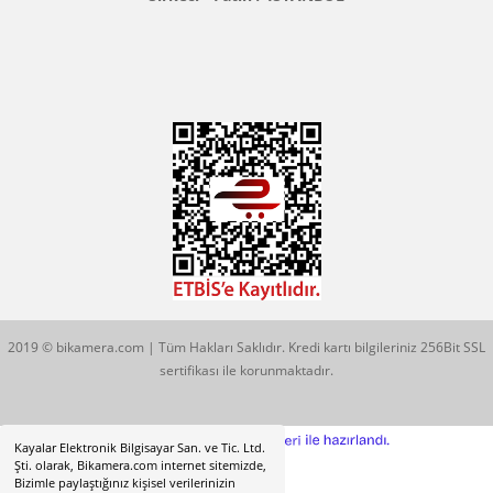
Konum İçin Tıklayın
Hobyar Mah. Hamidiye Cad. Altın Han No:3/35
Sirkeci - Fatih / İSTANBUL