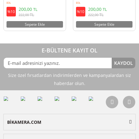
Ulanzi 3177 Su Geçirmez Güçlü
Ulanzi 3176 Su Geçirmez Güçlü
Bant Beyaz
Bant Kırmızı
EOL
EOL
200,00
200,00
TL
TL
%10
%10
TL
TL
222,00
222,00
Sepete Ekle
Sepete Ekle
E-BÜLTENE KAYIT OL
KAY
Size özel fırsatlardan indirimlerden ve kampanyalardan 
haberdar olun.