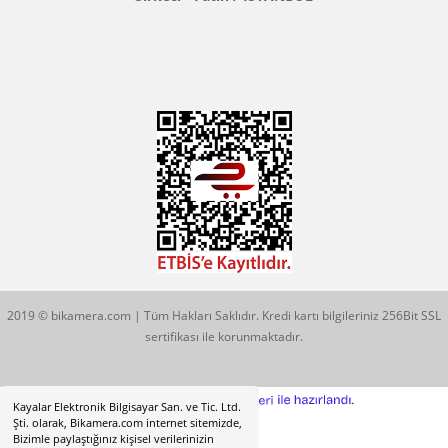
Konum İçin Tıklayın
Hobyar Mah. Hamidiye Cad. Altın Han No:3/35
Sirkeci - Fatih / İSTANBUL