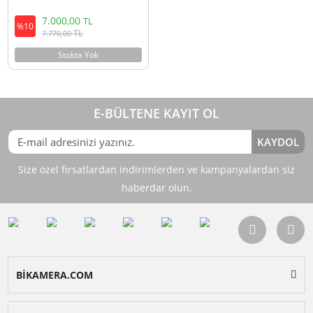
Ulanzi VL360 38W RGB Tüp Led Işık
L058GBB2
7.000,00
TL
%10
TL
7.770,00
Stokta Yok
E-BÜLTENE KAYIT OL
KAY
Size özel fırsatlardan indirimlerden ve kampanyalardan 
haberdar olun.